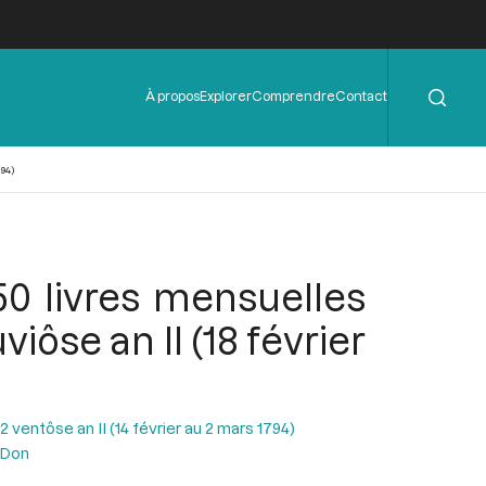
Rechercher
Menu
À propos
Explorer
Comprendre
Contact
de
l'en-
tête
94)
0 livres mensuelles
iôse an II (18 février
ventôse an II (14 février au 2 mars 1794)
 Don