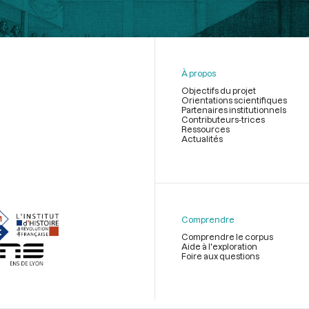
À propos
Objectifs du projet
Orientations scientifiques
Partenaires institutionnels
Contributeurs-trices
Ressources
Actualités
Menu
du
pied
de
Comprendre
page
Comprendre le corpus
Aide à l'exploration
Foire aux questions