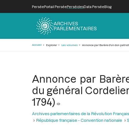
Persée
Portail Persée
Perséides
Data Persée
Blog
ARCHIVES
PARLEMENTAIRES
Fil
Accueil
Explorer
Les volumes
Annonce par Barère d'un don patriotiq
d'Ariane
Annonce par Barère
du général Cordelier,
1794)
Archives parlementaires de la Révolution Françai
République française - Convention nationale
S