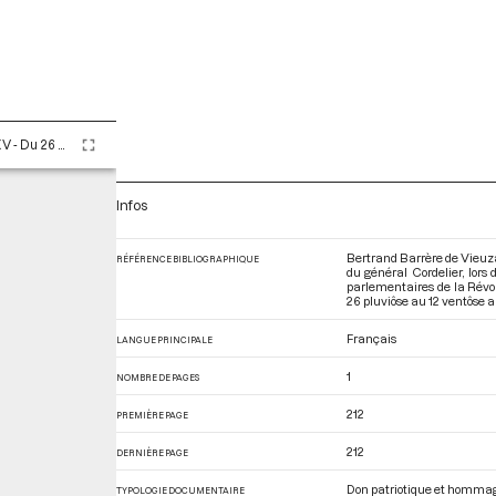
Tome LXXXV - Du 26 pluviôse au 12 ventôse an II (14 février au 2 mars 1794)
Infos
Bertrand Barrère de Vieuza
RÉFÉRENCE BIBLIOGRAPHIQUE
du général Cordelier, lors 
parlementaires de la Révo
26 pluviôse au 12 ventôse an
Français
LANGUE PRINCIPALE
1
NOMBRE DE PAGES
212
PREMIÈRE PAGE
212
DERNIÈRE PAGE
Don patriotique et homma
TYPOLOGIE DOCUMENTAIRE