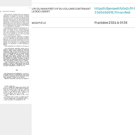
https://iiif.persee.fr/b0e
URI DU MANIFEST IIIF DU VOLUME CONTENANT
LE DOCUMENT
33d949d61fc7/manifest
11 octobre 2024 à 01:36
MODIFIÉ LE