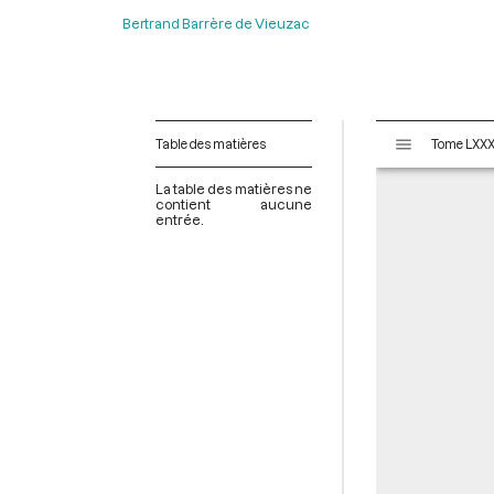
Bertrand Barrère de Vieuzac
V
Table des matières
i
s
La table des matières ne
u
contient aucune
entrée.
a
l
i
s
e
u
r
M
i
r
a
d