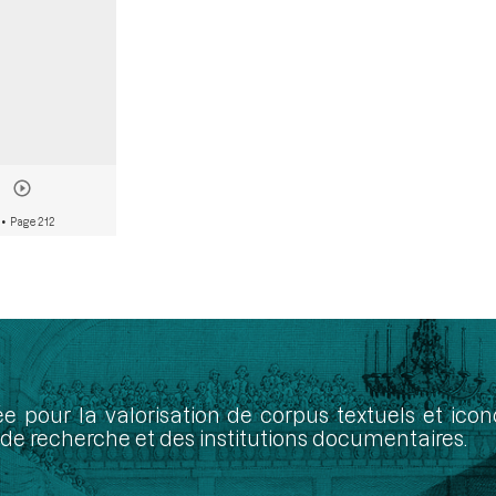
• Page 212
ée pour la valorisation de corpus textuels et ic
de recherche et des institutions documentaires.