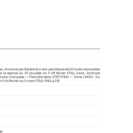
c. Annonce par Barère d'un don patriotique de 50 livres mensuelles
de la séance du 30 pluviôse an II (18 février 1794). Dans : Archives
lution Française — Première série (1787-1799) — Tome LXXXV - Du
 II (14 février au 2 mars 1794)
. 1964. p. 212.
ge