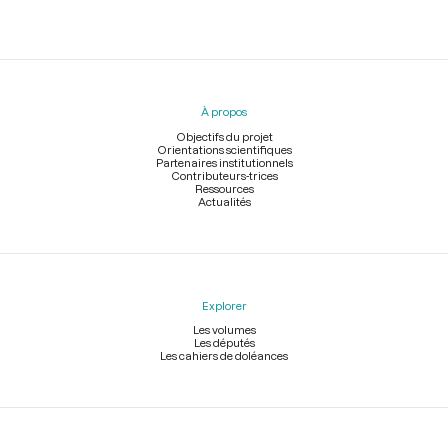
Menu
du
pied
À propos
de
page
Objectifs du projet
Orientations scientifiques
Partenaires institutionnels
Contributeurs-trices
Ressources
Actualités
Explorer
Les volumes
Les députés
Les cahiers de doléances