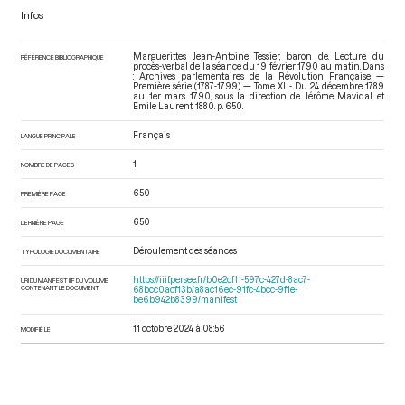
Infos
Marguerittes Jean-Antoine Tessier, baron de. Lecture du
RÉFÉRENCE BIBLIOGRAPHIQUE
procès-verbal de la séance du 19 février 1790 au matin. Dans
: Archives parlementaires de la Révolution Française —
Première série (1787-1799) — Tome XI - Du 24 décembre 1789
au 1er mars 1790
, sous la direction de Jérôme Mavidal et
Emile Laurent. 1880. p. 650.
Français
LANGUE PRINCIPALE
1
NOMBRE DE PAGES
650
PREMIÈRE PAGE
650
DERNIÈRE PAGE
Déroulement des séances
TYPOLOGIE DOCUMENTAIRE
https://iiif.persee.fr/b0e2cf11-597c-427d-8ac7-
URI DU MANIFEST IIIF DU VOLUME
CONTENANT LE DOCUMENT
68bcc0acf13b/a8ac16ec-91fc-4bcc-9f1e-
be6b942b8399/manifest
11 octobre 2024 à 08:56
MODIFIÉ LE