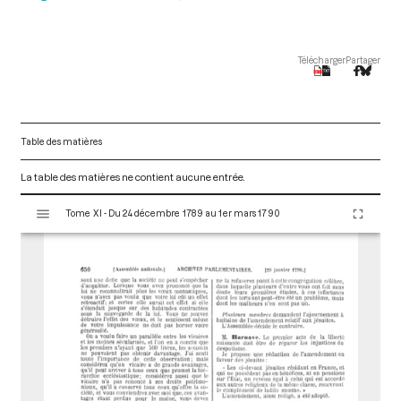
Télécharger
Partager
Table des matières
La table des matières ne contient aucune entrée.
V
Tome XI - Du 24 décembre 1789 au 1er mars 1790
i
s
u
a
l
i
s
e
u
r
M