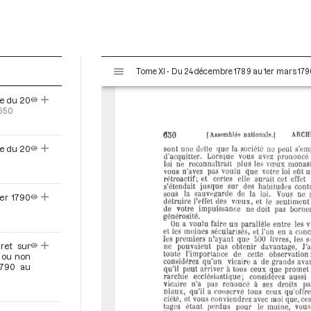
V
Tome XI - Du 24 décembre 1789 au 1er mars 179
i
s
ce du 20
u
650
a
l
e du 20
i
s
e
u
er 1790
r
M
i
ret sur
r
s ou non
a
1790 au
d
o