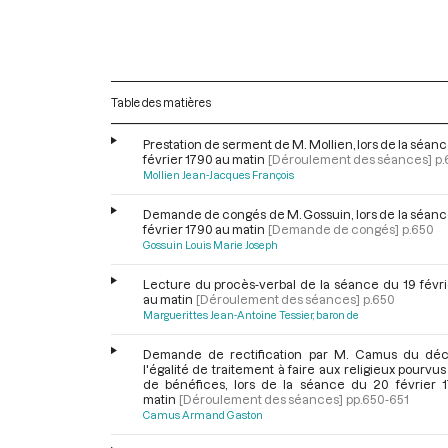
Table des matières
Prestation de serment de M. Mollien, lors de la séan
février 1790 au matin
[Déroulement des séances]
p.
Mollien Jean-Jacques François
Demande de congés de M. Gossuin, lors de la séanc
février 1790 au matin
[Demande de congés]
p.650
Gossuin Louis Marie Joseph
Lecture du procès-verbal de la séance du 19 févri
au matin
[Déroulement des séances]
p.650
Marguerittes Jean-Antoine Tessier, baron de
Demande de rectification par M. Camus du déc
l'égalité de traitement à faire aux religieux pourvu
de bénéfices, lors de la séance du 20 février 
matin
[Déroulement des séances]
pp.650-651
Camus Armand Gaston