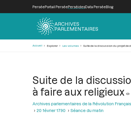
Persée
Portail Persée
Perséides
Data Persée
Blog
ARCHIVES
PARLEMENTAIRES
Fil
Accueil
Explorer
Les volumes
Suite de la discussion du projet de d
d'Ariane
Suite de la discussi
à faire aux religieux
Archives parlementaires de la Révolution Françai
20 février 1790
Séance du matin