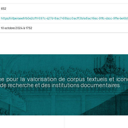
652
https://iiif.persee.fr/b0e2cf11-597c-427d-8ac7-68bcc0acf13b/a8ac16ec-91fc-4bcc-9f1e-be
10 octobre 2024 à 17:52
ée pour la valorisation de corpus textuels et ic
de recherche et des institutions documentaires.