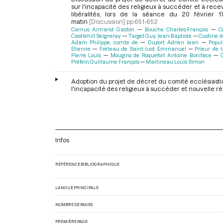
sur l'incapacité des religieux à succéder et à rece
libéralités, lors de la séance du 20 février 
matin
[Discussion]
pp.651-652
Camus Armand Gaston
Bouche Charles-François
C
Castlehill Seignelay
Target Guy Jean-Baptiste
Custine 
Adam Philippe, comte de
Duport Adrien Jean
Popu
Etienne
Fréteau de Saint-Just Emmanuel
Prieur de 
Pierre Louis
Mougins de Roquefort Antoine Boniface
Préfeln Guillaume François
Martineau Louis Simon
Adoption du projet de décret du comité ecclésiast
l'incapacité des religieux à succéder et nouvelle r
par le comité, lors de la séance du 20 février 
matin
[Décret]
p.652
Talleyrand-Périgord Charles Maurice de
Nomination des membres du comité de police
suppléants, lors de la séance du 20 février 
Infos
matin
[Élection et nomination aux foncti
l'Assemblée]
p.652
Talleyrand-Périgord Charles Maurice de
RÉFÉRENCE BIBLIOGRAPHIQUE
Demande du président concernant la remise au co
constitution des cartes indiquant la délimitat
LANGUE PRINCIPALE
départements, lors de la séance du 20 février 
matin
[Déroulement des séances]
p.652
NOMBRE DE PAGES
Talleyrand-Périgord Charles Maurice de
PREMIÈRE PAGE