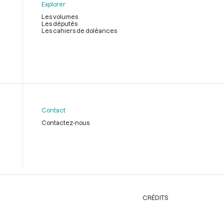
Explorer
Les volumes
Les députés
Les cahiers de doléances
Contact
Contactez-nous
CRÉDITS