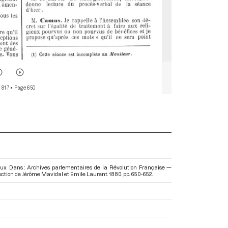
 817
• Page 650
ieux. Dans : Archives parlementaires de la Révolution Française —
irection de Jérôme Mavidal et Emile Laurent. 1880. pp. 650-652.