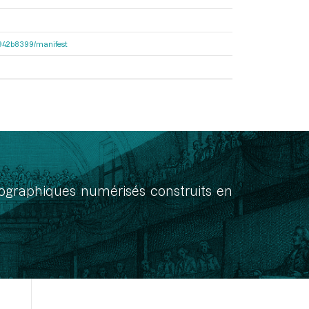
6b942b8399/manifest
onographiques numérisés construits en