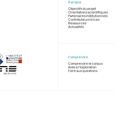
À propos
Objectifs du projet
Orientations scientifiques
Partenaires institutionnels
Contributeurs-trices
Ressources
Actualités
Menu
du
pied
de
Comprendre
page
Comprendre le corpus
Aide à l'exploration
Foire aux questions