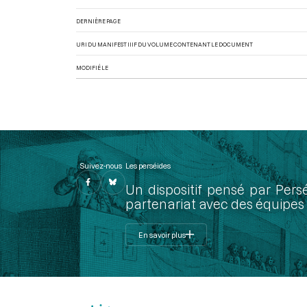
DERNIÈRE PAGE
URI DU MANIFEST IIIF DU VOLUME CONTENANT LE DOCUMENT
MODIFIÉ LE
Suivez-nous
Les perséides
Un dispositif pensé par Pers
partenariat avec des équipes 
En savoir plus