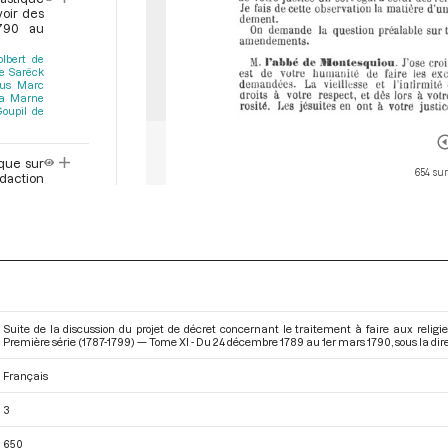
voir des
1790 au
olbert de
de Sarëck
lus Marc
la Marne
Goupil de
ique sur
654 sur
édaction
1790 au
 et des
1790 au
ons de
Suite de la discussion du projet de décret concernant le traitement à faire aux relig
Première série (1787-1799) — Tome XI - Du 24 décembre 1789 au 1er mars 1790
, sous la d
mité de
Français
ion des
1790 au
3
650