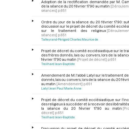
Adoption de la rectification demandée par M. Camu
de la séance du 20 février 1790 au matin
[Déroulem
séances]
p.651
Ordre du jour de la séance du 20 février 1790: sui
discussion sur le projet de décret du comité ecclés
sur le traitement des religieux
[Dérouleme
séances]
p.651
Talleyrand-Périgord Charles Maurice de
Projet de décret du comité ecclésiastique sur le tr
des frères donnés, lais ou convers, lors de la séan
février 1790 au matin
[Projet de décret]
p.651
Treilhard Jean-Baptiste
Amendement de M. l'abbé Latyl sur le traitement de
donnés, lais ou convers, lors de la séance du 20 févr
au matin
[Amendement]
p.651
Latyl Jean Paul Marie Anne
Projet de décret du comité ecclésiastique sur l'in
des religieux à succéder et à recevoir des libéralités,
la séance du 20 février 1790 au matin
[Pr
décret]
p.651
Treilhard Jean-Baptiste
Discussion du projet de décret du comité ecclési