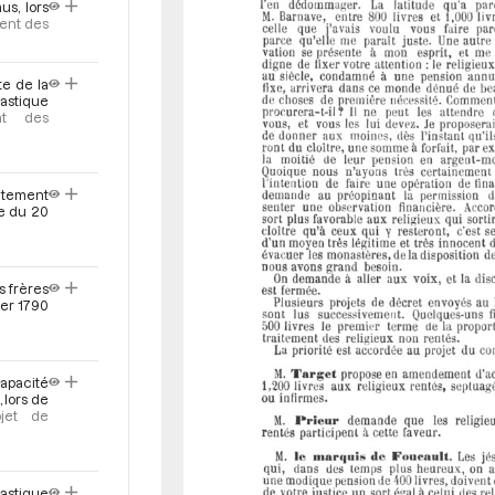
r
s, lors
ent des
te de la
iastique
nt des
aitement
ce du 20
s frères
ier 1790
capacité
 lors de
ojet de
astique