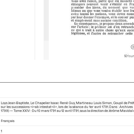
501 sur
Loys Jean-Baptiste, Le Chapelier Isaac René Guy, Martineau Louis Simon, Goupil de Préfel
sur les successions <i>ab intestat</i>, lors de la séance du 1er avril 1791. Dans : Archi
1799) — Tome XXIV - Du 10 mars 1791 au 12 avril 1791
, sous la direction de Jérôme Mavidal 
Français
1