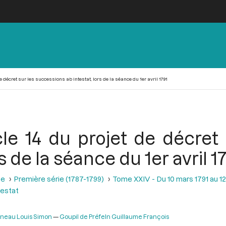
e décret sur les successions ab intestat, lors de la séance du 1er avril 1791
icle 14 du projet de décret
rs de la séance du 1er avril 1
se
Première série (1787-1799)
Tome XXIV - Du 10 mars 1791 au 12 
testat
ineau Louis Simon
Goupil de Préfeln Guillaume François