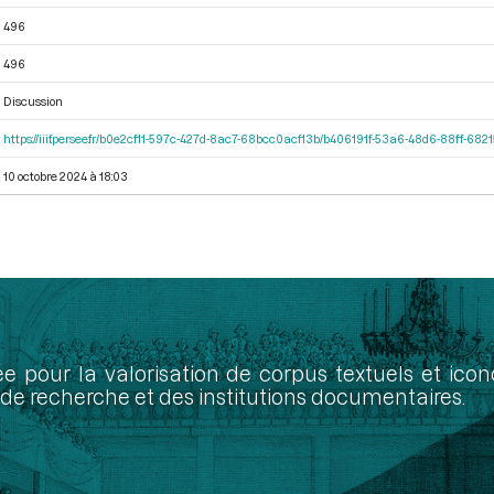
496
496
Discussion
https://iiif.persee.fr/b0e2cf11-597c-427d-8ac7-68bcc0acf13b/b406191f-53a6-48d6-88ff-68
10 octobre 2024 à 18:03
ée pour la valorisation de corpus textuels et ic
de recherche et des institutions documentaires.