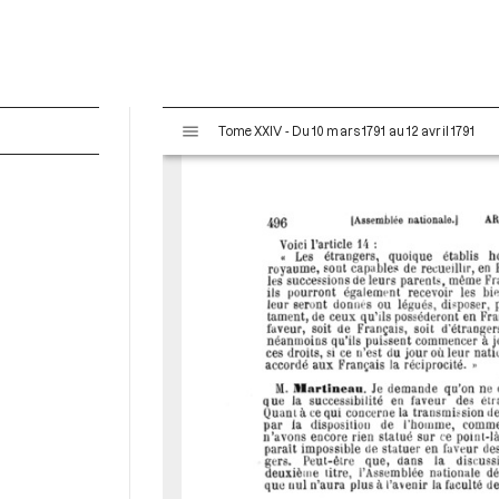
V
Tome XXIV - Du 10 mars 1791 au 12 avril 1791
i
s
u
a
l
i
s
e
u
r
M
i
r
a
d
o