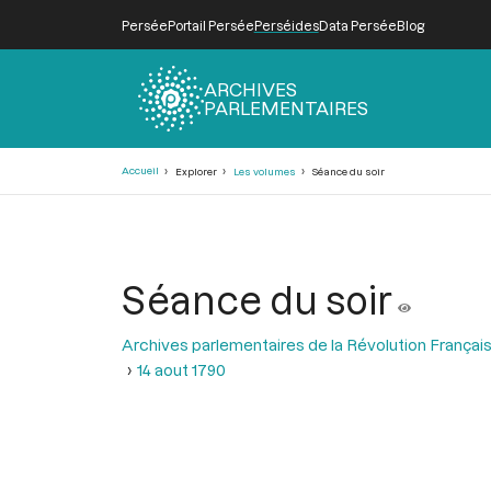
Persée
Portail Persée
Perséides
Data Persée
Blog
ARCHIVES
PARLEMENTAIRES
Fil
Accueil
Explorer
Les volumes
Séance du soir
d'Ariane
Séance du soir
Archives parlementaires de la Révolution Françai
14 aout 1790