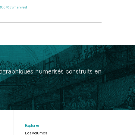
4f6dc706f/manifest
onographiques numérisés construits en
Explorer
Les volumes