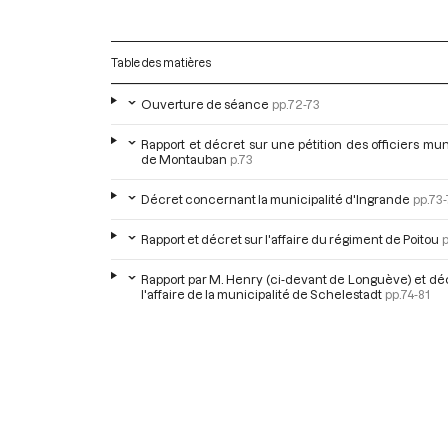
Table des matières
Ouverture de séance
pp.72-73
Rapport et décret sur une pétition des officiers mu
de Montauban
p.73
Décret concernant la municipalité d'Ingrande
pp.73-
Rapport et décret sur l'affaire du régiment de Poitou
p
Rapport par M. Henry (ci-devant de Longuève) et dé
l'affaire de la municipalité de Schelestadt
pp.74-81