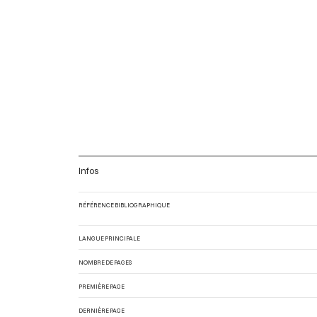
Infos
RÉFÉRENCE BIBLIOGRAPHIQUE
LANGUE PRINCIPALE
NOMBRE DE PAGES
PREMIÈRE PAGE
DERNIÈRE PAGE