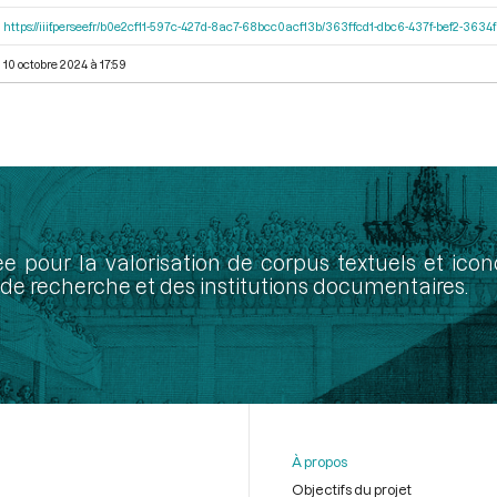
https://iiif.persee.fr/b0e2cf11-597c-427d-8ac7-68bcc0acf13b/363ffcd1-dbc6-437f-bef2-363
10 octobre 2024 à 17:59
ée pour la valorisation de corpus textuels et ic
de recherche et des institutions documentaires.
À propos
Objectifs du projet