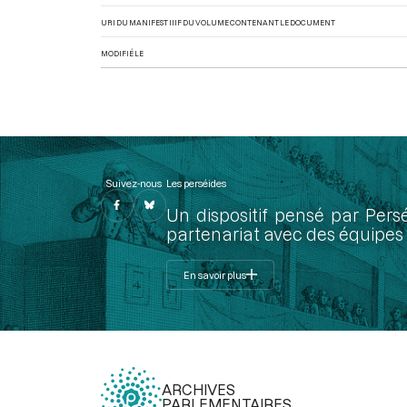
URI DU MANIFEST IIIF DU VOLUME CONTENANT LE DOCUMENT
MODIFIÉ LE
Suivez-nous
Les perséides
Un dispositif pensé par Pers
partenariat avec des équipes 
En savoir plus
ARCHIVES
PARLEMENTAIRES