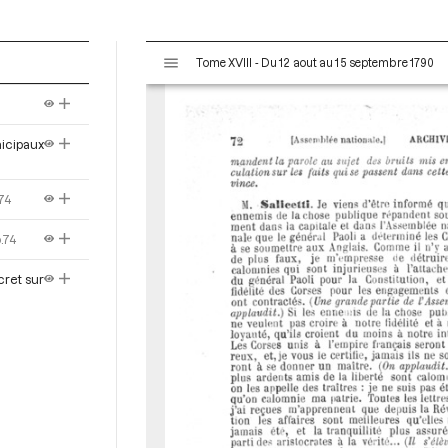
V
Tome XVIII - Du 12 aout au 15 septembre 1790
i
s
u
a
nicipaux
l
i
s
74
e
u
.74
r
cret sur
M
i
r
a
d
o
r