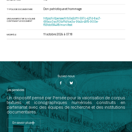
Don patriotique et hommage
TYPOLOGIE DOCUMENTAIRE
https://iiif.persee.fr/b0e2cf11-597c-427d-8ac7-
URI DU MANIFEST IIIF DU VOLUME
CONTENANT LE DOCUMENT
68bcc0acf13b/f1d1ce3a-9b4b-48f5-900e-
f551dd5f44f8/manifest
11 octobre 2024 à 07:18
MODIFIÉ LE
Suivez-nous
Les perséides
Un dispositif pensé par Persée pour la valorisation de corpus
textuels et iconographiques numérisés construits en
partenariat avec des équipes de recherche et des institutions
documentaires.
En savoir plus