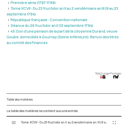
Première série (1787-1799)
Tome XCVII - Du 23 fructidor an II au 2 vendémiaire an III (9 au 23
septembre 1794)
République française - Convention nationale
Séance du 26 fructidor an II (12 septembre 1794)
45. Don d’une pension de la part de la citoyenne Durand, veuve
Goube, domiciliée à Gournay (Seine-Inférieure). Renvoi des titres
au comité des Finances
Télécharger
Partager
Table des matières
La table des matières ne contient aucune entrée.
V
Tome XCVII - Du 23 fructidor an II au 2 vendémiaire an III (9 au 23 septembre 1794)
i