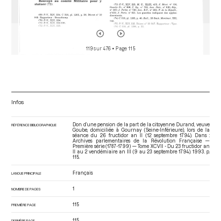
119 sur 476
• Page 115
Infos
Don d’une pension de la part de la citoyenne Durand, veuve
RÉFÉRENCE BIBLIOGRAPHIQUE
Goube, domiciliée à Gournay (Seine-Inférieure), lors de la
séance du 26 fructidor an II (12 septembre 1794). Dans :
Archives parlementaires de la Révolution Française —
Première série (1787-1799) — Tome XCVII - Du 23 fructidor an
II au 2 vendémiaire an III (9 au 23 septembre 1794)
. 1993. p.
115.
Français
LANGUE PRINCIPALE
1
NOMBRE DE PAGES
115
PREMIÈRE PAGE
115
DERNIÈRE PAGE