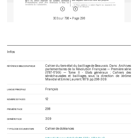
303 sur 798
• Page 298
Infos
Cahier du tiers-état du bailliage de Beauvais . Dans : Archives
RÉFÉRENCE BIBLIOGRAPHIQUE
parlementaires de la Révolution Française — Première série
(1787-1799) — Tome II - Etats généraux ; Cahiers des
sénéchaussées et bailliages
, sous la direction de Jérôme
Mavidal et Emile Laurent. 1879. pp. 298-309.
Français
LANGUE PRINCIPALE
12
NOMBRE DE PAGES
298
PREMIÈRE PAGE
309
DERNIÈRE PAGE
Cahier de doléances
TYPOLOGIE DOCUMENTAIRE