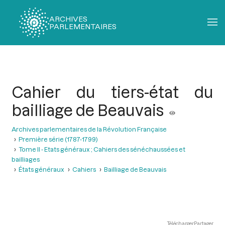
ARCHIVES
PARLEMENTAIRES
Fil
d'Ariane
Cahier du tiers-état du
bailliage de Beauvais
Archives parlementaires de la Révolution Française
Première série (1787-1799)
Tome II - Etats généraux ; Cahiers des sénéchaussées et
bailliages
États généraux
Cahiers
Bailliage de Beauvais
Télécharger
Partager