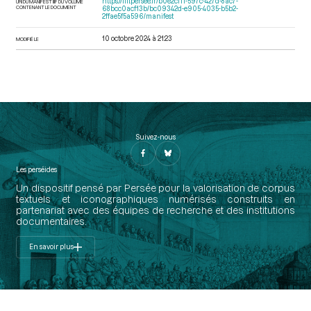
https://iiif.persee.fr/b0e2cf11-597c-427d-8ac7-
URI DU MANIFEST IIIF DU VOLUME
CONTENANT LE DOCUMENT
68bcc0acf13b/bc09342d-e905-4035-b5b2-
2ffae5f5a596/manifest
10 octobre 2024 à 21:23
MODIFIÉ LE
Suivez-nous
Les perséides
Un dispositif pensé par Persée pour la valorisation de corpus
textuels et iconographiques numérisés construits en
partenariat avec des équipes de recherche et des institutions
documentaires.
En savoir plus