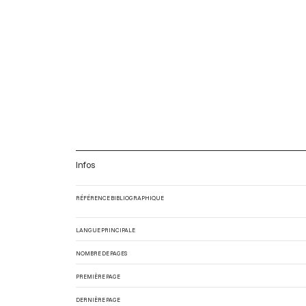
Infos
RÉFÉRENCE BIBLIOGRAPHIQUE
LANGUE PRINCIPALE
NOMBRE DE PAGES
PREMIÈRE PAGE
DERNIÈRE PAGE