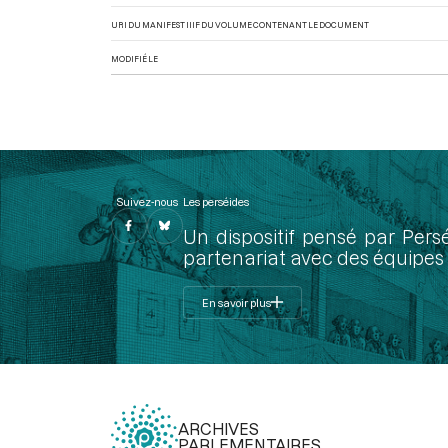
URI DU MANIFEST IIIF DU VOLUME CONTENANT LE DOCUMENT
MODIFIÉ LE
Suivez-nous
Les perséides
Un dispositif pensé par Pers
partenariat avec des équipes 
En savoir plus
ARCHIVES
PARLEMENTAIRES