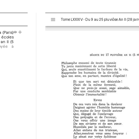
V
Tome LXXXIV - Du 9 au 25 pluviôse An II (28 janv
i
s
 (Paris)
u
 écoles
a
an II (5
voyée à
l
i
s
e
u
r
M
i
r
a
d
o
r