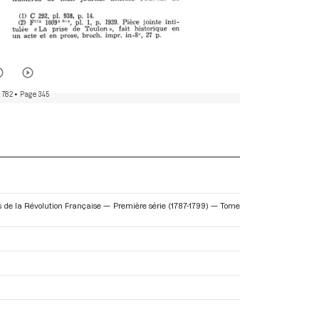
 782
• Page 345
res de la Révolution Française — Première série (1787-1799) — Tome