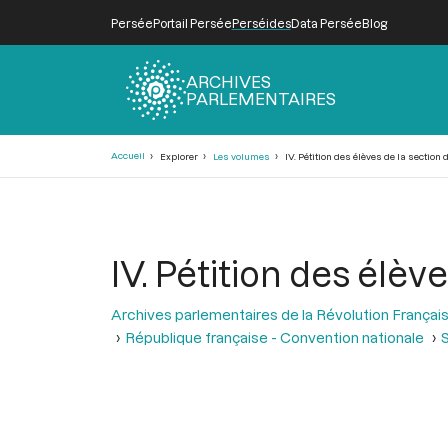
Persée
Portail Persée
Perséides
Data Persée
Blog
ARCHIVES
PARLEMENTAIRES
Fil
Accueil
Explorer
Les volumes
IV. Pétition des élèves de la section
d'Ariane
IV. Pétition des élè
Archives parlementaires de la Révolution Françai
République française - Convention nationale
S