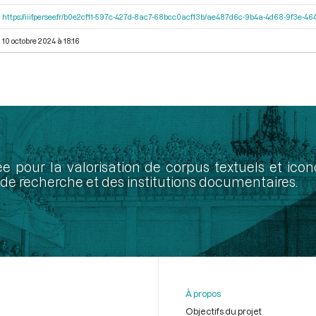
https://iiif.persee.fr/b0e2cf11-597c-427d-8ac7-68bcc0acf13b/ae487d6c-9b4a-4d68-9f3e-
10 octobre 2024 à 18:16
ée pour la valorisation de corpus textuels et ic
de recherche et des institutions documentaires.
À propos
Objectifs du projet