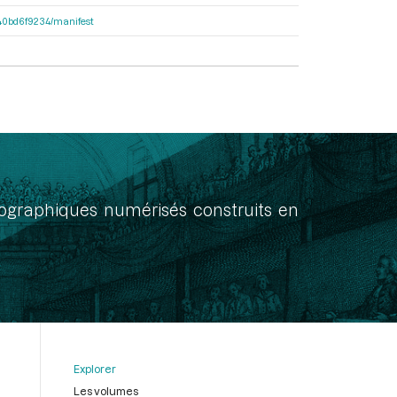
4640bd6f9234/manifest
onographiques numérisés construits en
Explorer
Les volumes