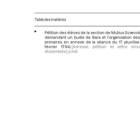
Table des matières
Pétition des élèves de la section de Mutius Scævola
demandant un buste de Bara et l'organisation des
primaires, en annexe de la séance du 17 pluviôse 
février 1794)
[Adresse, pétition et lettre en
l’Assemblée]
p.345