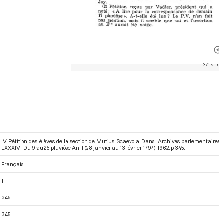
371 sur
IV. Pétition des élèves de la section de Mutius Scaevola. Dans : Archives parlementai
LXXXIV - Du 9 au 25 pluviôse An II (28 janvier au 13 février 1794)
. 1962. p. 345.
Français
1
345
345