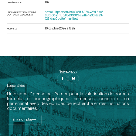
167
DERNIÈRE PAGE
https://iiif.persee.fr/b0e2cf11-597c-427d-8ac7-
URI DU MANIFEST IIIF DU VOLUME
CONTENANT LE DOCUMENT
68bcc0acf13b/85d39319-c2db-4a3d-8ce3-
4251dac0dc9e/manifest
10 octobre 2024 à 18:24
MODIFIÉ LE
Suivez-nous
Les perséides
Un dispositif pensé par Persée pour la valorisation de corpus
textuels et iconographiques numérisés construits en
partenariat avec des équipes de recherche et des institutions
documentaires.
En savoir plus