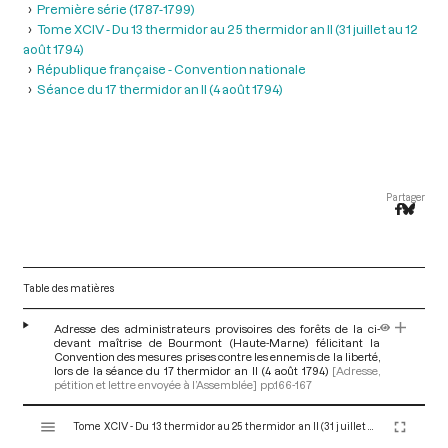
Première série (1787-1799)
Tome XCIV - Du 13 thermidor au 25 thermidor an II (31 juillet au 12
août 1794)
République française - Convention nationale
Séance du 17 thermidor an II (4 août 1794)
Partager
Table des matières
Adresse des administrateurs provisoires des forêts de la ci-
devant maîtrise de Bourmont (Haute-Marne) félicitant la
Convention des mesures prises contre les ennemis de la liberté,
lors de la séance du 17 thermidor an II (4 août 1794)
[Adresse,
pétition et lettre envoyée à l’Assemblée]
pp.166-167
V
Tome XCIV - Du 13 thermidor au 25 thermidor an II (31 juillet au 12 août 1794)
i