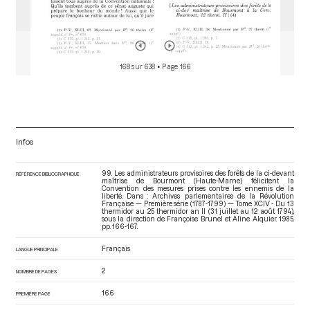
168 sur 638
• Page 166
Infos
99. Les administrateurs provisoires des forêts de la ci-devant
RÉFÉRENCE BIBLIOGRAPHIQUE
maîtrise de Bourmont (Haute-Marne) félicitent la
Convention des mesures prises contre les ennemis de la
liberté. Dans : Archives parlementaires de la Révolution
Française — Première série (1787-1799) — Tome XCIV - Du 13
thermidor au 25 thermidor an II (31 juillet au 12 août 1794)
,
sous la direction de Françoise Brunel et Aline Alquier. 1985.
pp. 166-167.
Français
LANGUE PRINCIPALE
2
NOMBRE DE PAGES
166
PREMIÈRE PAGE