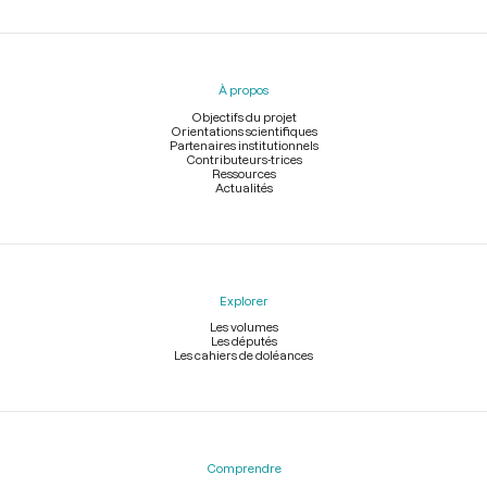
Menu
du
pied
À propos
de
page
Objectifs du projet
Orientations scientifiques
Partenaires institutionnels
Contributeurs-trices
Ressources
Actualités
Explorer
Les volumes
Les députés
Les cahiers de doléances
Comprendre