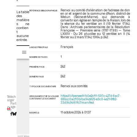
Renvoi au comité d'aliénation de l'adresse de don
RÉFÉRENCE BIBLIOGRAPHIQUE
La table
en or et argent de la commune d'Avon, district de
des
Melun (Seine-et-Marne), qui demande à
matière
convertir son église en temple de la Raison, lors de
s ne
la séance du 1er ventôse an II (19 février 1794).
Dans : Archives parlementaires de la Révolution
contien
Française — Première série (1787-1799) — Tome
t
LXXXV - Du 26 pluviôse au 12 ventôse an II (14
aucune
février au 2 mars 1794)
. 1964. p. 242.
entrée.
Français
V
LANGUE PRINCIPALE
Tome LXXXV - Du 26 pluviôse au 12 ventôse an II (14 février au 2 mars 17
i
1
NOMBRE DE PAGES
s
u
242
PREMIÈRE PAGE
a
l
242
DERNIÈRE PAGE
i
Renvoi aux comités
TYPOLOGIE DOCUMENTAIRE
s
e
https://iiif.persee.fr/b0e2cf11-597c-427d-8ac7-
URI DU MANIFEST IIIF DU VOLUME
Téléch
CONTENANT LE DOCUMENT
68bcc0acf13b/ba94b825-e3c0-4e21-8f82-
u
arger
33d949d61fc7/manifest
Part
r
age
r
M
11 octobre 2024 à 01:37
MODIFIÉ LE
i
r
a
d