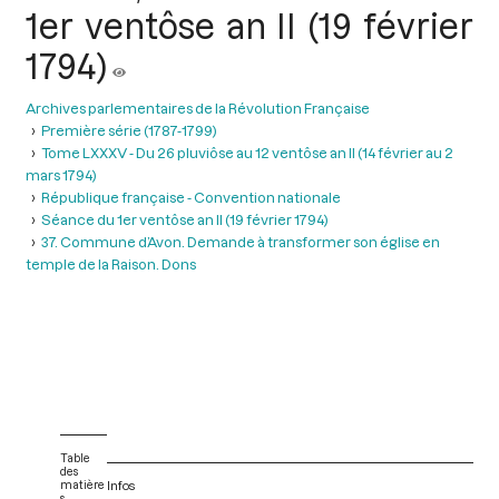
1er ventôse an II (19 février
1794)
Archives parlementaires de la Révolution Française
Première série (1787-1799)
Tome LXXXV - Du 26 pluviôse au 12 ventôse an II (14 février au 2
mars 1794)
République française - Convention nationale
Séance du 1er ventôse an II (19 février 1794)
37. Commune d’Avon. Demande à transformer son église en
temple de la Raison. Dons
Table
des
matière
Infos
s