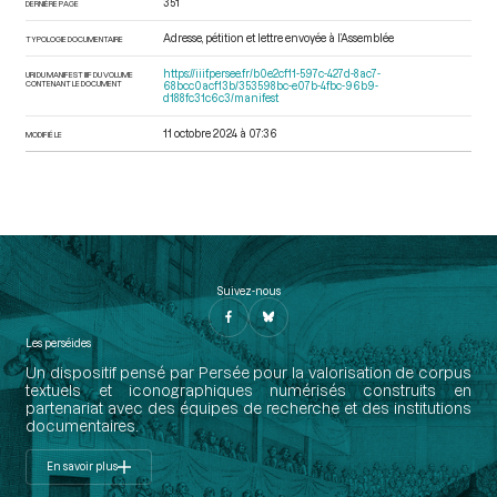
351
DERNIÈRE PAGE
Adresse, pétition et lettre envoyée à l’Assemblée
TYPOLOGIE DOCUMENTAIRE
https://iiif.persee.fr/b0e2cf11-597c-427d-8ac7-
URI DU MANIFEST IIIF DU VOLUME
CONTENANT LE DOCUMENT
68bcc0acf13b/353598bc-e07b-4fbc-96b9-
d188fc31c6c3/manifest
11 octobre 2024 à 07:36
MODIFIÉ LE
Suivez-nous
Les perséides
Un dispositif pensé par Persée pour la valorisation de corpus
textuels et iconographiques numérisés construits en
partenariat avec des équipes de recherche et des institutions
documentaires.
En savoir plus