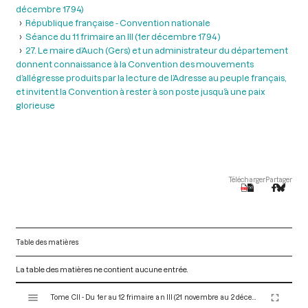
décembre 1794)
République française - Convention nationale
Séance du 11 frimaire an III (1er décembre 1794 )
27. Le maire d’Auch (Gers) et un administrateur du département
donnent connaissance à la Convention des mouvements
d’allégresse produits par la lecture de l’Adresse au peuple français,
et invitent la Convention à rester à son poste jusqu’à une paix
glorieuse
Télécharger
Partager
Table des matières
La table des matières ne contient aucune entrée.
V
Tome CII - Du 1er au 12 frimaire an III (21 novembre au 2 décembre 1794)
i