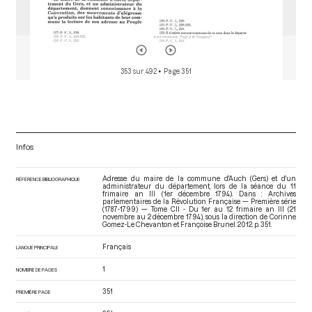
353 sur 492
• Page 351
Infos
Adresse du maire de la commune d'Auch (Gers) et d'un
RÉFÉRENCE BIBLIOGRAPHIQUE
administrateur du département, lors de la séance du 11
frimaire an III (1er décembre 1794). Dans : Archives
parlementaires de la Révolution Française — Première série
(1787-1799) — Tome CII - Du 1er au 12 frimaire an III (21
novembre au 2 décembre 1794)
, sous la direction de Corinne
Gomez-Le Chevanton et Françoise Brunel. 2012. p. 351.
Français
LANGUE PRINCIPALE
1
NOMBRE DE PAGES
351
PREMIÈRE PAGE