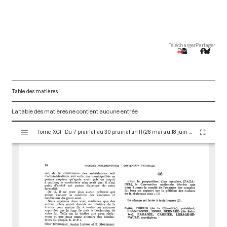
Télécharger
Partager
Table des matières
La table des matières ne contient aucune entrée.
V
Tome XCI - Du 7 prairial au 30 prairial an II (26 mai au 18 juin 1794)
i
s
u
a
l
i
s
e
u
r