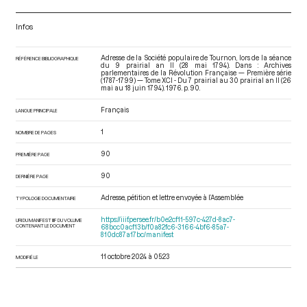
Infos
Adresse de la Société populaire de Tournon, lors de la séance
RÉFÉRENCE BIBLIOGRAPHIQUE
du 9 prairial an II (28 mai 1794). Dans : Archives
parlementaires de la Révolution Française — Première série
(1787-1799) — Tome XCI - Du 7 prairial au 30 prairial an II (26
mai au 18 juin 1794)
. 1976. p. 90.
Français
LANGUE PRINCIPALE
1
NOMBRE DE PAGES
90
PREMIÈRE PAGE
90
DERNIÈRE PAGE
Adresse, pétition et lettre envoyée à l’Assemblée
TYPOLOGIE DOCUMENTAIRE
https://iiif.persee.fr/b0e2cf11-597c-427d-8ac7-
URI DU MANIFEST IIIF DU VOLUME
CONTENANT LE DOCUMENT
68bcc0acf13b/f0a82fc6-3166-4bf6-85a7-
810dc87a17bc/manifest
11 octobre 2024 à 05:23
MODIFIÉ LE