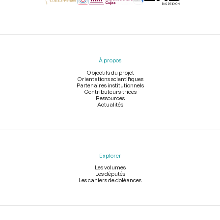
Menu
du
pied
À propos
de
page
Objectifs du projet
Orientations scientifiques
Partenaires institutionnels
Contributeurs-trices
Ressources
Actualités
Explorer
Les volumes
Les députés
Les cahiers de doléances