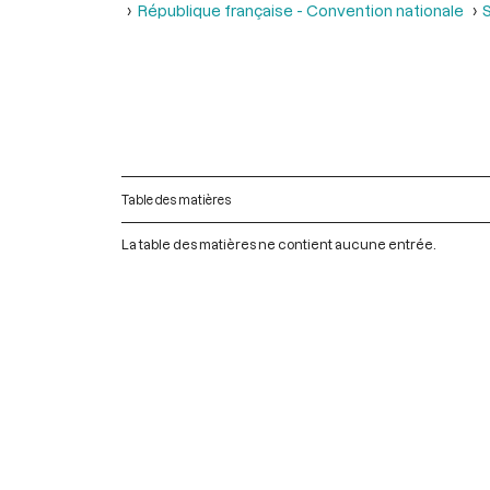
République française - Convention nationale
S
Table des matières
La table des matières ne contient aucune entrée.