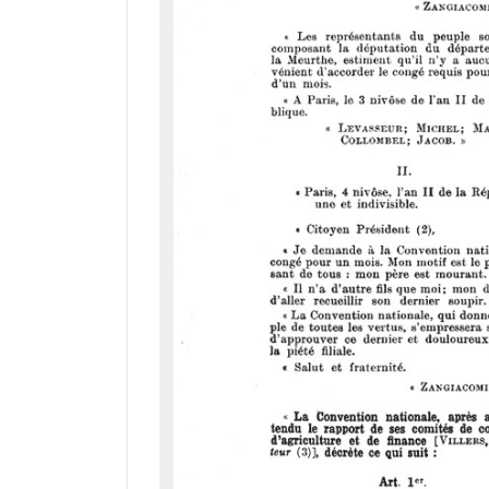
a
d
o
r