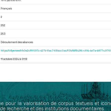
Français
2
252
253
Déroulement des séances
https://iiif.persee.fr/b0e2cf11-597c-427d-8ac7-68bcc0acf13b/fdf849fc-c614-4e7a-b977-c97
11 octobre 2024 à 01:19
ée pour la valorisation de corpus textuels et ic
de recherche et des institutions documentaires.