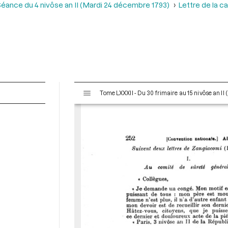
éance du 4 nivôse an II (Mardi 24 décembre 1793)
Lettre de la ca
V
Tome LXXXII - Du 30 frimaire au 15 nivôse an II
i
s
u
a
l
i
s
e
u
r
M
i
r