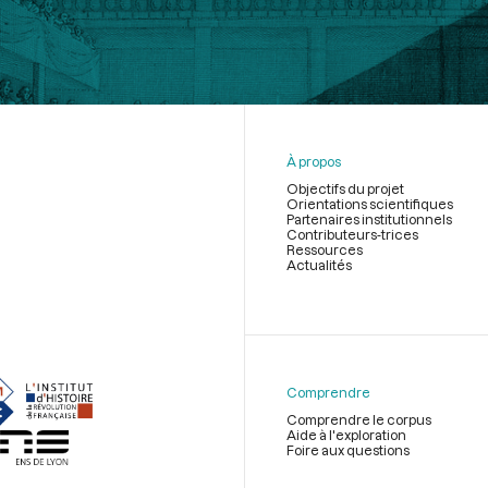
À propos
Objectifs du projet
Orientations scientifiques
Partenaires institutionnels
Contributeurs-trices
Ressources
Actualités
Menu
du
pied
de
Comprendre
page
Comprendre le corpus
Aide à l'exploration
Foire aux questions