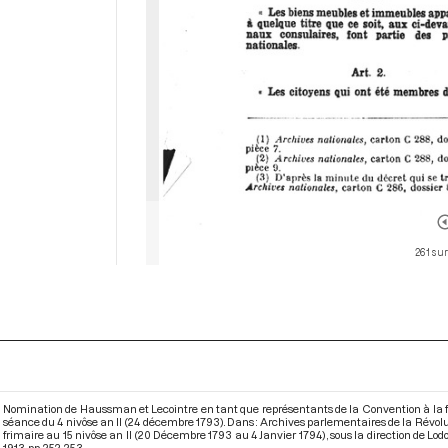
261 sur
Nomination de Haussman et Lecointre en tant que représentants de la Convention à la fête
séance du 4 nivôse an II (24 décembre 1793). Dans : Archives parlementaires de la Révol
frimaire au 15 nivôse an II (20 Décembre 1793 au 4 Janvier 1794)
, sous la direction de Lo
1913. pp. 252-253.