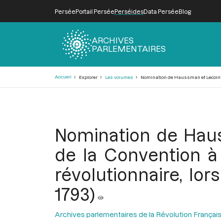
Persée
Portail Persée
Perséides
Data Persée
Blog
ARCHIVES
PARLEMENTAIRES
Fil
Accueil
Explorer
Les volumes
Nomination de Haussman et Lecointre 
d'Ariane
Nomination de Haus
de la Convention à 
révolutionnaire, lo
1793)
Archives parlementaires de la Révolution Françai