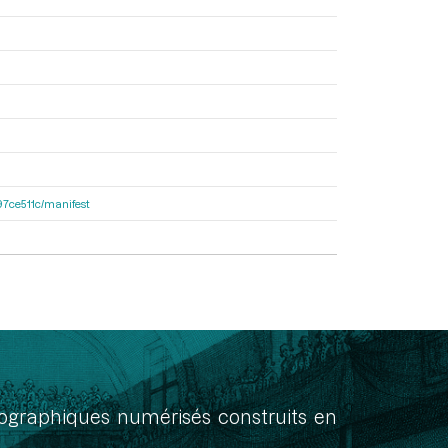
697ce511c/manifest
onographiques numérisés construits en