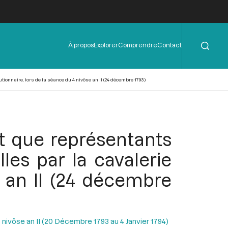
Rechercher
Menu
À propos
Explorer
Comprendre
Contact
de
l'en-
tête
ionnaire, lors de la séance du 4 nivôse an II (24 décembre 1793)
t que représentants
les par la cavalerie
e an II (24 décembre
 nivôse an II (20 Décembre 1793 au 4 Janvier 1794)