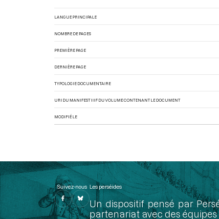
LANGUE PRINCIPALE
NOMBRE DE PAGES
PREMIÈRE PAGE
DERNIÈRE PAGE
TYPOLOGIE DOCUMENTAIRE
URI DU MANIFEST IIIF DU VOLUME CONTENANT LE DOCUMENT
MODIFIÉ LE
Suivez-nous
Les perséides
Un dispositif pensé par Pers
partenariat avec des équipes 