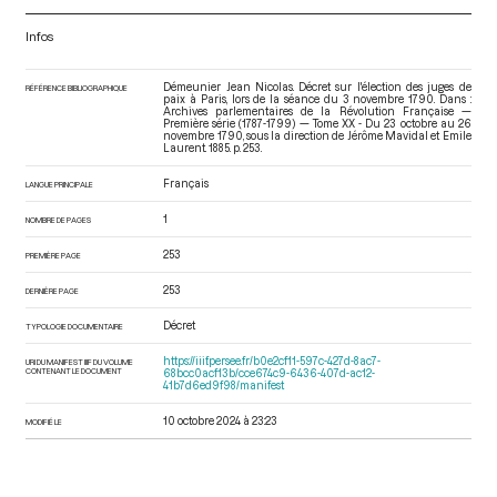
Infos
Démeunier Jean Nicolas. Décret sur l'élection des juges de
RÉFÉRENCE BIBLIOGRAPHIQUE
paix à Paris, lors de la séance du 3 novembre 1790. Dans :
Archives parlementaires de la Révolution Française —
Première série (1787-1799) — Tome XX - Du 23 octobre au 26
novembre 1790
, sous la direction de Jérôme Mavidal et Emile
Laurent. 1885. p. 253.
Français
LANGUE PRINCIPALE
1
NOMBRE DE PAGES
253
PREMIÈRE PAGE
253
DERNIÈRE PAGE
Décret
TYPOLOGIE DOCUMENTAIRE
https://iiif.persee.fr/b0e2cf11-597c-427d-8ac7-
URI DU MANIFEST IIIF DU VOLUME
CONTENANT LE DOCUMENT
68bcc0acf13b/cce674c9-6436-407d-ac12-
41b7d6ed9f98/manifest
10 octobre 2024 à 23:23
MODIFIÉ LE