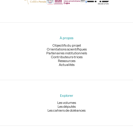
Menu
du
pied
À propos
de
page
Objectifs du projet
Orientations scientifiques
Partenaires institutionnels
Contributeurs-trices
Ressources
Actualités
Explorer
Les volumes
Les députés
Les cahiers de doléances