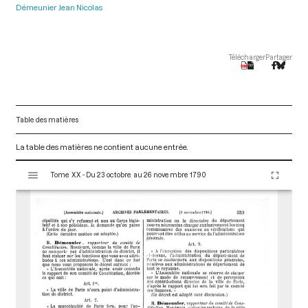
Démeunier Jean Nicolas
Télécharger
Partager
Table des matières
La table des matières ne contient aucune entrée.
V
Tome XX - Du 23 octobre au 26 novembre 1790
i
s
u
a
l
i
s
e
u
r