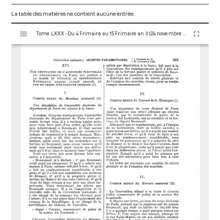
La table des matières ne contient aucune entrée.
V
Tome LXXX - Du 4 Frimaire au 15 Frimaire an II (24 novembre au 5 Décembre 1793)
i
s
u
a
l
i
s
e
u
r
M
i
r
a
d
o
r