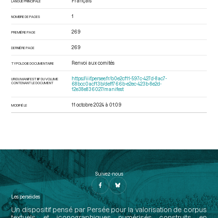
Français
LANGUE PRINCIPALE
1
NOMBRE DE PAGES
269
PREMIÈRE PAGE
269
DERNIÈRE PAGE
Renvoi aux comités
TYPOLOGIE DOCUMENTAIRE
https://iiif.persee.fr/b0e2cf11-597c-427d-8ac7-
URI DU MANIFEST IIIF DU VOLUME
CONTENANT LE DOCUMENT
68bcc0acf13b/deff766b-e2ec-423b-8e2d-
12e38e836027/manifest
11 octobre 2024 à 01:09
MODIFIÉ LE
Suivez-nous
Les perséides
Un dispositif pensé par Persée pour la valorisation de corpus
textuels et iconographiques numérisés construits en