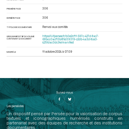
306
PREMIÈRE PAGE
306
DERNIÈRE PAGE
Renvoi aux comités
TYPOLOGIE DOCUMENTAIRE
https://iiif.persee.fr/b0e2cf11-597c-427d-8ac7-
URI DU MANIFEST IIIF DU VOLUME
CONTENANT LE DOCUMENT
68bcc0acf13b/85d39319-c2db-4a3d-8ce3-
4251dac0dc9e/manifest
11 octobre 2024 à 07:09
MODIFIÉ LE
Suivez-nous
Les perséides
Un dispositif pensé par Persée pour la valorisation de corpus
textuels et iconographiques numérisés construits en
partenariat avec des équipes de recherche et des institutions
documentaires.