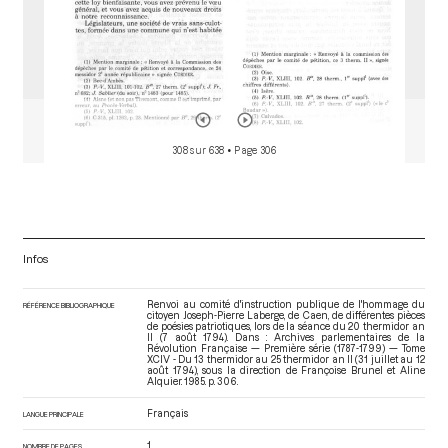
308 sur 638
• Page 306
Infos
Renvoi au comité d'instruction publique de l'hommage du
RÉFÉRENCE BIBLIOGRAPHIQUE
citoyen Joseph-Pierre Laberge, de Caen, de différentes pièces
de poésies patriotiques, lors de la séance du 20 thermidor an
II (7 août 1794). Dans : Archives parlementaires de la
Révolution Française — Première série (1787-1799) — Tome
XCIV - Du 13 thermidor au 25 thermidor an II (31 juillet au 12
août 1794)
, sous la direction de Françoise Brunel et Aline
Alquier. 1985. p. 306.
Français
LANGUE PRINCIPALE
1
NOMBRE DE PAGES