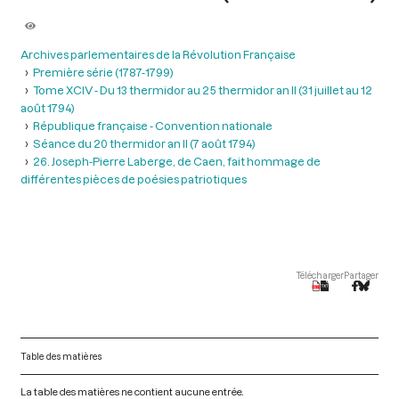
Archives parlementaires de la Révolution Française
Première série (1787-1799)
Tome XCIV - Du 13 thermidor au 25 thermidor an II (31 juillet au 12
août 1794)
République française - Convention nationale
Séance du 20 thermidor an II (7 août 1794)
26. Joseph-Pierre Laberge, de Caen, fait hommage de
différentes pièces de poésies patriotiques
Télécharger
Partager
Table des matières
La table des matières ne contient aucune entrée.