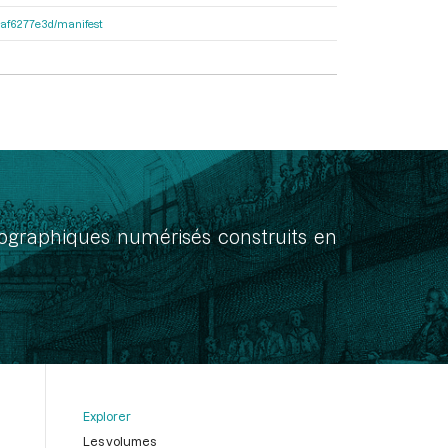
31af6277e3d/manifest
onographiques numérisés construits en
Explorer
Les volumes