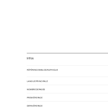
Infos
RÉFÉRENCE BIBLIOGRAPHIQUE
LANGUE PRINCIPALE
NOMBRE DE PAGES
PREMIÈRE PAGE
DERNIÈRE PAGE