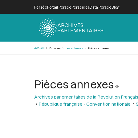
Persée
Portail Persée
Perséides
Data Persée
Blog
ARCHIVES
PARLEMENTAIRES
Fil
Accueil
Explorer
Les volumes
Pièces annexes
d'Ariane
Pièces annexes
Archives parlementaires de la Révolution Françai
République française - Convention nationale
S