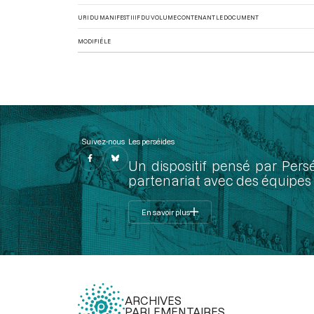
URI DU MANIFEST IIIF DU VOLUME CONTENANT LE DOCUMENT
MODIFIÉ LE
Suivez-nous
Les perséides
Un dispositif pensé par Pers
partenariat avec des équipes 
En savoir plus
ARCHIVES
PARLEMENTAIRES