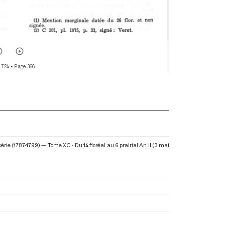
 724
• Page 366
ie (1787-1799) — Tome XC - Du 14 floréal au 6 prairial An II (3 mai