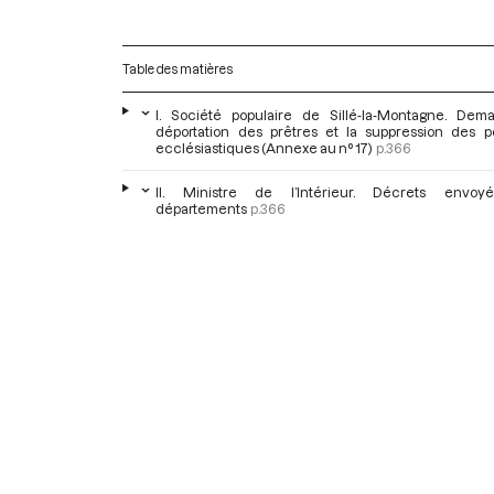
Table des matières
I. Société populaire de Sillé-la-Montagne. Dem
déportation des prêtres et la suppression des p
ecclésiastiques (Annexe au n° 17)
p.366
II. Ministre de l’Intérieur. Décrets envoy
départements
p.366