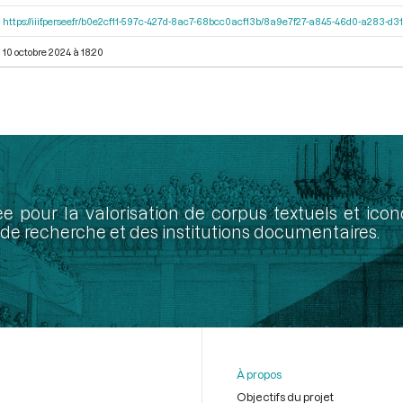
https://iiif.persee.fr/b0e2cf11-597c-427d-8ac7-68bcc0acf13b/8a9e7f27-a845-46d0-a283-d
10 octobre 2024 à 18:20
ée pour la valorisation de corpus textuels et ic
de recherche et des institutions documentaires.
À propos
Objectifs du projet