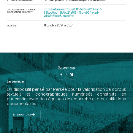
https://iiif.persee.fr/b0e2cf11-597c-427d-8ac7-
URI DU MANIFEST IIIF DU VOLUME
CONTENANT LE DOCUMENT
68bcc0acf13b/bd24a548-148d-493f-a4ed-
4de8fe6fcbc8/manifest
11 octobre 2024 à 03:51
MODIFIÉ LE
Suivez-nous
Les perséides
Un dispositif pensé par Persée pour la valorisation de corpus
textuels et iconographiques numérisés construits en
partenariat avec des équipes de recherche et des institutions
documentaires.
En savoir plus