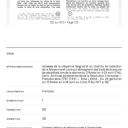
122 sur 613
• Page 122
Infos
Adresses de la citoyenne Seignot et du chef du 1er bataillon
RÉFÉRENCE BIBLIOGRAPHIQUE
de la Mayenne-et-Loire qui témoignent des traits de bravoure
de ces soldats, lors de la séance du 2 floréal an II (21 avril 1794).
Dans : Archives parlementaires de la Révolution Française —
Première série (1787-1799) — Tome LXXXIX - Du 29 germinal
au 13 floréal an II (18 avril au 2 mai 1794)
. 1971. p. 122.
Français
LANGUE PRINCIPALE
1
NOMBRE DE PAGES
122
PREMIÈRE PAGE
122
DERNIÈRE PAGE
Adresse, pétition et lettre envoyée à l’Assemblée
TYPOLOGIE DOCUMENTAIRE