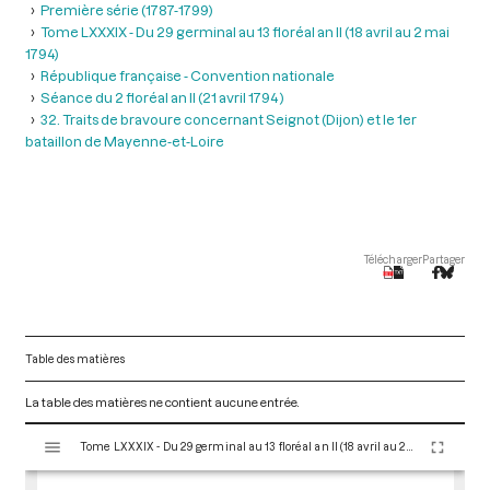
Première série (1787-1799)
Tome LXXXIX - Du 29 germinal au 13 floréal an II (18 avril au 2 mai
1794)
République française - Convention nationale
Séance du 2 floréal an II (21 avril 1794 )
32. Traits de bravoure concernant Seignot (Dijon) et le 1er
bataillon de Mayenne-et-Loire
Télécharger
Partager
Table des matières
La table des matières ne contient aucune entrée.
V
Tome LXXXIX - Du 29 germinal au 13 floréal an II (18 avril au 2 mai 1794)
i
s