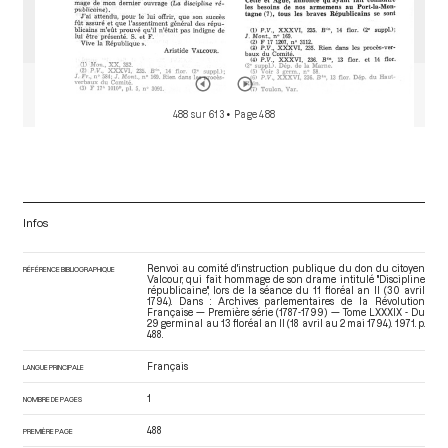
488 sur 613
• Page 488
Infos
Renvoi au comité d'instruction publique du don du citoyen
RÉFÉRENCE BIBLIOGRAPHIQUE
Valcour, qui fait hommage de son drame intitulé "Discipline
républicaine", lors de la séance du 11 floréal an II (30 avril
1794). Dans : Archives parlementaires de la Révolution
Française — Première série (1787-1799) — Tome LXXXIX - Du
29 germinal au 13 floréal an II (18 avril au 2 mai 1794)
. 1971. p.
488.
Français
LANGUE PRINCIPALE
1
NOMBRE DE PAGES
488
PREMIÈRE PAGE