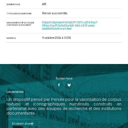
488
DERNIÈRE PAGE
Renvoi aux comités
TYPOLOGIE DOCUMENTAIRE
https://iiif.persee.fr/b0e2cf11-597c-427d-8ac7-
URI DU MANIFEST IIIF DU VOLUME
CONTENANT LE DOCUMENT
68bcc0acf13b/bd24a548-148d-493f-a4ed-
4de8fe6fcbc8/manifest
11 octobre 2024 à 03:55
MODIFIÉ LE
Suivez-nous
Les perséides
Un dispositif pensé par Persée pour la valorisation de corpus
textuels et iconographiques numérisés construits en
partenariat avec des équipes de recherche et des institutions
documentaires.
En savoir plus