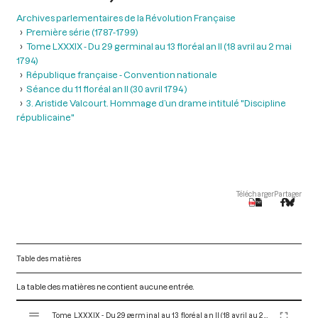
Archives parlementaires de la Révolution Française
Première série (1787-1799)
Tome LXXXIX - Du 29 germinal au 13 floréal an II (18 avril au 2 mai
1794)
République française - Convention nationale
Séance du 11 floréal an II (30 avril 1794 )
3. Aristide Valcourt. Hommage d’un drame intitulé "Discipline
républicaine"
Télécharger
Partager
Table des matières
La table des matières ne contient aucune entrée.
V
Tome LXXXIX - Du 29 germinal au 13 floréal an II (18 avril au 2 mai 1794)