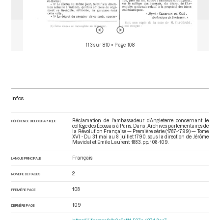
113 sur 810
• Page 108
Infos
Réclamation de l'ambassadeur d'Angleterre concernant le
RÉFÉRENCE BIBLIOGRAPHIQUE
collège des Écossais à Paris. Dans : Archives parlementaires de
la Révolution Française — Première série (1787-1799) — Tome
XVI - Du 31 mai au 8 juillet 1790
, sous la direction de Jérôme
Mavidal et Emile Laurent. 1883. pp. 108-109.
Français
LANGUE PRINCIPALE
2
NOMBRE DE PAGES
108
PREMIÈRE PAGE
109
DERNIÈRE PAGE