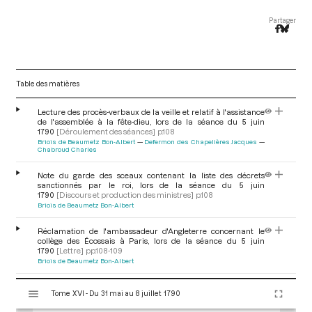
Partager
Table des matières
Lecture des procès-verbaux de la veille et relatif à l'assistance
de l'assemblée à la fête-dieu, lors de la séance du 5 juin
1790
[Déroulement des séances]
p.108
Briois de Beaumetz Bon-Albert
Defermon des Chapelières Jacques
Chabroud Charles
Note du garde des sceaux contenant la liste des décrets
sanctionnés par le roi, lors de la séance du 5 juin
1790
[Discours et production des ministres]
p.108
Briois de Beaumetz Bon-Albert
Réclamation de l'ambassadeur d'Angleterre concernant le
collège des Écossais à Paris, lors de la séance du 5 juin
1790
[Lettre]
pp.108-109
Briois de Beaumetz Bon-Albert
V
Renvoi au comité ecclésiastique de la réclamation de
Tome XVI - Du 31 mai au 8 juillet 1790
i
l'ambassadeur d'Angleterre concernant le collège des Écossais
à Paris, lors de la séance du 5 juin 1790
[Renvoi aux
s