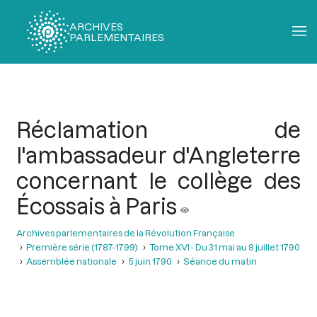
ARCHIVES
PARLEMENTAIRES
Fil
d'Ariane
Réclamation de
l'ambassadeur d'Angleterre
concernant le collège des
Écossais à Paris
Archives parlementaires de la Révolution Française
Première série (1787-1799)
Tome XVI - Du 31 mai au 8 juillet 1790
Assemblée nationale
5 juin 1790
Séance du matin