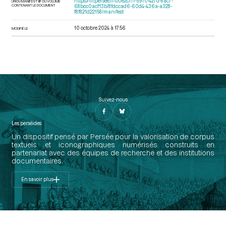
https://iiif.persee.fr/b0e2cf11-597c-427d-8ac7-
URI DU MANIFEST IIIF DU VOLUME
CONTENANT LE DOCUMENT
68bcc0acf13b/8fdccad6-60d4-436a-a328-
f8f821d22158/manifest
10 octobre 2024 à 17:56
MODIFIÉ LE
Suivez-nous
Les perséides
Un dispositif pensé par Persée pour la valorisation de corpus
textuels et iconographiques numérisés construits en
partenariat avec des équipes de recherche et des institutions
documentaires.
En savoir plus