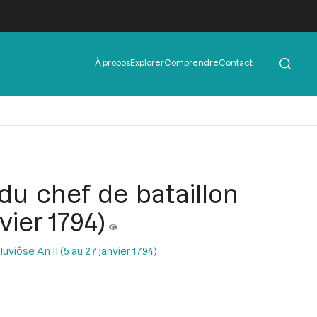
Rechercher
Menu
À propos
Explorer
Comprendre
Contact
de
l'en-
tête
 du chef de bataillon
vier 1794)
uviôse An II (5 au 27 janvier 1794)