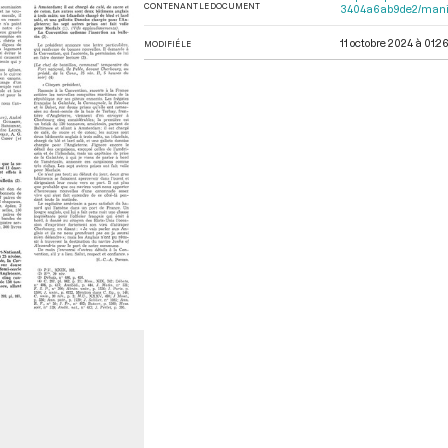
CONTENANT LE DOCUMENT
3404a6ab9de2/mani
11 octobre 2024 à 01:2
MODIFIÉ LE