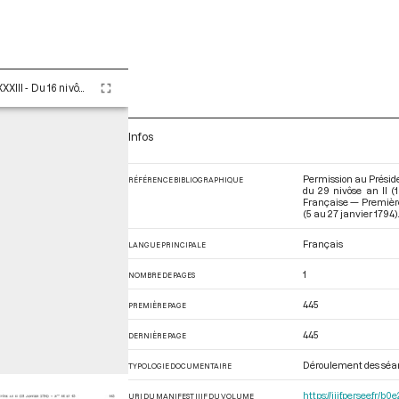
Tome LXXXIII - Du 16 nivôse au 8 pluviôse An II (5 au 27 janvier 1794)
Infos
Permission au Présiden
RÉFÉRENCE BIBLIOGRAPHIQUE
du 29 nivôse an II (
Française — Première 
(5 au 27 janvier 1794)
Français
LANGUE PRINCIPALE
1
NOMBRE DE PAGES
445
PREMIÈRE PAGE
445
DERNIÈRE PAGE
Déroulement des séa
TYPOLOGIE DOCUMENTAIRE
https://iiif.persee.f
URI DU MANIFEST IIIF DU VOLUME