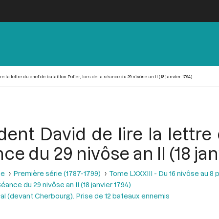
la lettre du chef de bataillon Potier, lors de la séance du 29 nivôse an II (18 janvier 1794)
ent David de lire la lettre
nce du 29 nivôse an II (18 jan
se
Première série (1787-1799)
Tome LXXXIII - Du 16 nivôse au 8 pl
éance du 29 nivôse an II (18 janvier 1794)
nal (devant Cherbourg). Prise de 12 bateaux ennemis