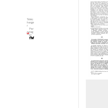
Téléc
harge
r
Par
tag
er