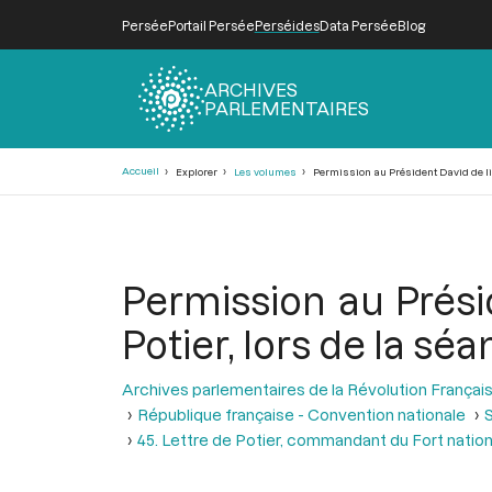
Persée
Portail Persée
Perséides
Data Persée
Blog
ARCHIVES
PARLEMENTAIRES
Fil
Accueil
Explorer
Les volumes
Permission au Président David de lire 
d'Ariane
Permission au Présid
Potier, lors de la séa
Archives parlementaires de la Révolution Françai
République française - Convention nationale
S
45. Lettre de Potier, commandant du Fort natio