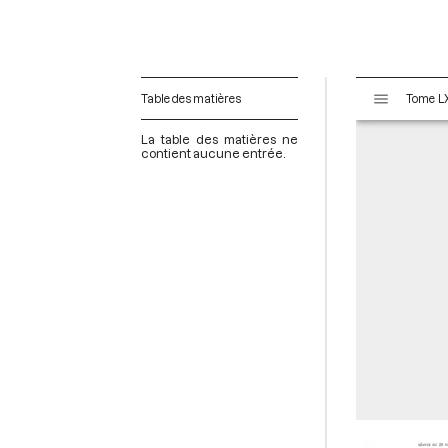
V
Table des matières
i
s
La table des matières ne
u
contient aucune entrée.
a
l
i
s
e
u
r
M
i
r
a
d
o
r