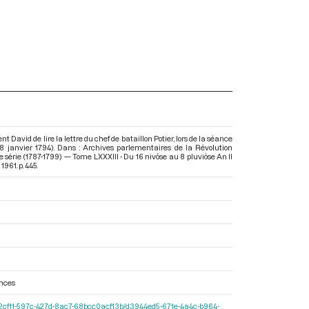
t David de lire la lettre du chef de bataillon Potier, lors de la séance
18 janvier 1794). Dans : Archives parlementaires de la Révolution
série (1787-1799) — Tome LXXXIII - Du 16 nivôse au 8 pluviôse An II
. 1961. p. 445.
nces
r/b0e2cf11-597c-427d-8ac7-68bcc0acf13b/d3944ed5-671e-4a4c-b964-