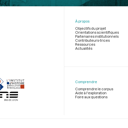
À propos
Objectifs du projet
Orientations scientifiques
Partenaires institutionnels
Contributeurs-trices
Ressources
Actualités
Menu
du
pied
de
Comprendre
page
Comprendre le corpus
Aide à l'exploration
Foire aux questions