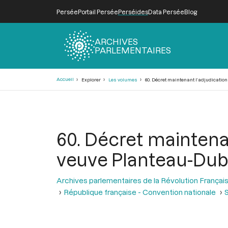
Persée
Portail Persée
Perséides
Data Persée
Blog
ARCHIVES
PARLEMENTAIRES
Fil
Accueil
Explorer
Les volumes
60. Décret maintenant l’adjudication 
d'Ariane
60. Décret maintenan
veuve Planteau-Dubre
Archives parlementaires de la Révolution Françai
République française - Convention nationale
S