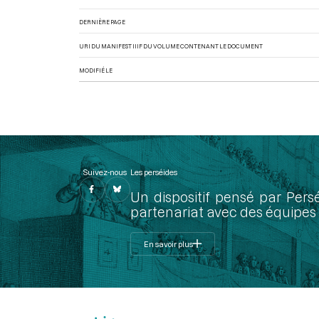
DERNIÈRE PAGE
URI DU MANIFEST IIIF DU VOLUME CONTENANT LE DOCUMENT
MODIFIÉ LE
Suivez-nous
Les perséides
Un dispositif pensé par Pers
partenariat avec des équipes 
En savoir plus