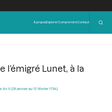
Rechercher
Menu
À propos
Explorer
Comprendre
Contact
de
l'en-
tête
 l’émigré Lunet, à la
n II (28 janvier au 13 février 1794)