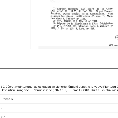
657 sur
60. Décret maintenant l’adjudication de biens de l’émigré Lunet, à la veuve Planteau-Du
Révolution Française — Première série (1787-1799) — Tome LXXXIV - Du 9 au 25 pluviôse An 
Français
2
631