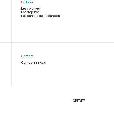
Explorer
Les volumes
Les députés
Les cahiers de doléances
Contact
Contactez-nous
CRÉDITS