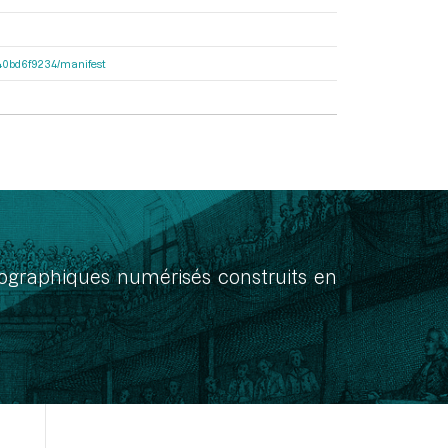
4640bd6f9234/manifest
onographiques numérisés construits en