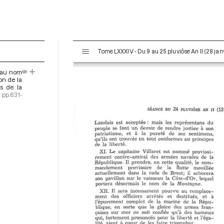
V
Tome LXXXIV - Du 9 au 25 pluviôse An II (28 janv
i
s
e au nom
u
on de la
a
s de la
]
pp.631-
l
i
s
e
u
r
M
i
r
a
d
o