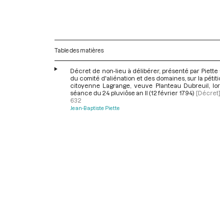
Table des matières
Décret de non-lieu à délibérer, présenté par Piett
du comité d'aliénation et des domaines, sur la pétiti
citoyenne Lagrange, veuve Planteau Dubreuil, lor
séance du 24 pluviôse an II (12 février 1794)
[Décret
632
Jean-Baptiste Piette