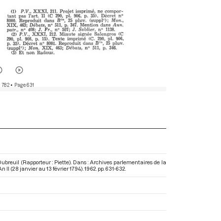
 782
• Page 631
breuil (Rapporteur : Piette). Dans : Archives parlementaires de la
II (28 janvier au 13 février 1794)
. 1962. pp. 631-632.