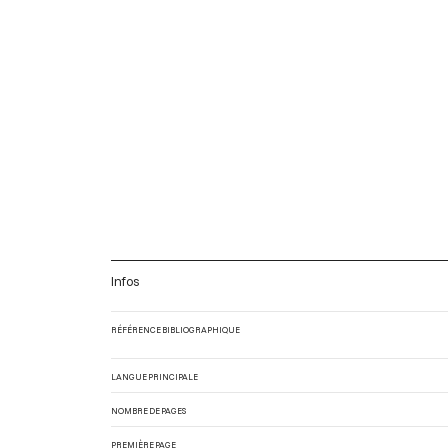
Infos
RÉFÉRENCE BIBLIOGRAPHIQUE
LANGUE PRINCIPALE
NOMBRE DE PAGES
PREMIÈRE PAGE