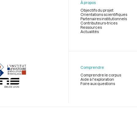
À propos
Objectifs du projet
Orientations scientifiques
Partenaires institutionnels
Contributeurs-trices
Ressources
Actualités
Menu
du
pied
de
Comprendre
page
Comprendre le corpus
Aide à l'exploration
Foire aux questions