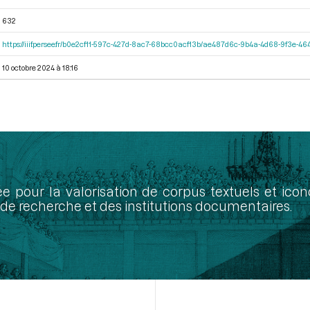
632
https://iiif.persee.fr/b0e2cf11-597c-427d-8ac7-68bcc0acf13b/ae487d6c-9b4a-4d68-9f3e-
10 octobre 2024 à 18:16
ée pour la valorisation de corpus textuels et ic
de recherche et des institutions documentaires.