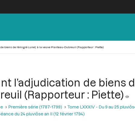
de biens de l’émigré Lunet, à la veuve Planteau-Dubreuil (Rapporteur : Piette)
t l’adjudication de biens de
uil (Rapporteur : Piette)
se
Première série (1787-1799)
Tome LXXXIV - Du 9 au 25 pluviôse A
éance du 24 pluviôse an II (12 février 1794)