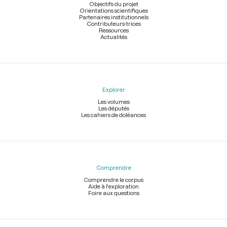
page
Objectifs du projet
Orientations scientifiques
Partenaires institutionnels
Contributeurs-trices
Ressources
Actualités
Explorer
Les volumes
Les députés
Les cahiers de doléances
Comprendre
Comprendre le corpus
Aide à l'exploration
Foire aux questions