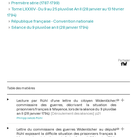
Première série (1787-1799)
Tome LXXXIV - Du 9 au 25 pluviôse An II (28 janvier au 13 février
1794)
République française - Convention nationale
Séance du 9 pluviôse an II (28 janvier 1794)
Partager
Table des matières
Lecture par Rühl d'une lettre du citoyen Widenlöcher,
commissaire des guerres, décrivant la situation des
prisonniers français à Mayence, lors de la séance du 9 pluviôse
an II (28 janvier 1794)
[Déroulement des séances]
p.21
Philipp Jakob Rühl
Lettre du commissaire des guerres Widenlöcher au député
Rühl exposant la difficile situation des prisonniers français à