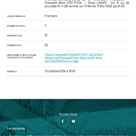
Première série (1787-1799) — Tome LXXXIV - Du 9 au 25
pluviôse An II (28 janvier au 13 février 1794)
. 1962. pp. 21-23.
Français
LANGUE PRINCIPALE
3
NOMBRE DE PAGES
21
PREMIÈRE PAGE
23
DERNIÈRE PAGE
https://iiif.persee.fr/b0e2cf11-597c-427d-8ac7-
URI DU MANIFEST IIIF DU VOLUME
CONTENANT LE DOCUMENT
68bcc0acf13b/ae487d6c-9b4a-4d68-9f3e-
4640bd6f9234/manifest
10 octobre 2024 à 18:16
MODIFIÉ LE
Suivez-nous
Les perséides