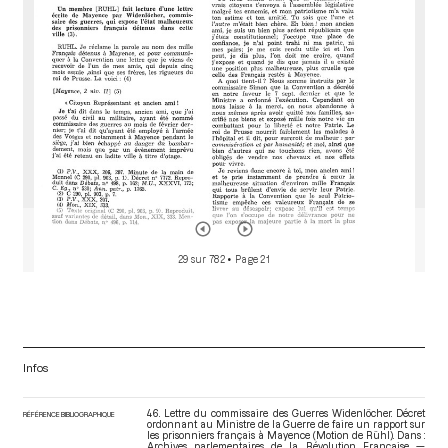
r
29 sur 782
• Page 21
Infos
46. Lettre du commissaire des Guerres Widenlöcher. Décret
RÉFÉRENCE BIBLIOGRAPHIQUE
ordonnant au Ministre de la Guerre de faire un rapport sur
les prisonniers français à Mayence (Motion de Rühl). Dans :
Archives parlementaires de la Révolution Française —