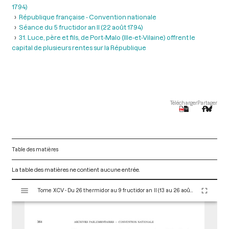
1794)
République française - Convention nationale
Séance du 5 fructidor an II (22 août 1794)
31. Luce, père et fils, de Port-Malo (Ille-et-Vilaine) offrent le
capital de plusieurs rentes sur la République
Télécharger
Partager
Table des matières
La table des matières ne contient aucune entrée.
V
Tome XCV - Du 26 thermidor au 9 fructidor an II (13 au 26 août 1794)
i
s
u
a