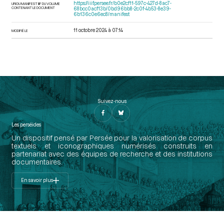
https://iiif.persee.fr/b0e2cf11-597c-427d-8ac7-
URI DU MANIFEST IIIF DU VOLUME
CONTENANT LE DOCUMENT
68bcc0acf13b/0bd96bb8-2c0f-4b53-8e39-
6b136c0e6ec8/manifest
11 octobre 2024 à 07:14
MODIFIÉ LE
Suivez-nous
Les perséides
Un dispositif pensé par Persée pour la valorisation de corpus
textuels et iconographiques numérisés construits en
partenariat avec des équipes de recherche et des institutions
documentaires.
En savoir plus