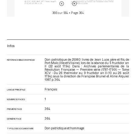
366 sur 564
• Page 364
Infos
Don patriotique de 25980 livres de Jean Luce, père et fils, de
RÉFÉRENCE BIBLIOGRAPHIQUE
Port-Malo (Ille-et-Vilaine), lors de la séance du 5 fructidor an
II (22 août 1794). Dans : Archives parlementaires de la
Révolution Française — Première série (1787-1799) — Tome
XCV - Du 26 thermidor au 9 fructidor an II (13 au 26 août
1794)
, sous la direction de Françoise Brunel et Aline Alquier.
1987. p. 364.
Français
LANGUE PRINCIPALE
1
NOMBRE DE PAGES
364
PREMIÈRE PAGE
364
DERNIÈRE PAGE
Don patriotique et hommage
TYPOLOGIE DOCUMENTAIRE