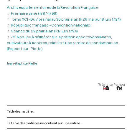
Archives parlementaires de la Révolution Française
Première série (1787-1799)
Tome XCI - Du 7 prairial au 30 prairial an II (26 mai au 18 juin 1794)
République française - Convention nationale
Séance du 29 prairial an II (17 juin 1794)
75. Non lieu à délibérer sur la pétition des citoyens Martin,
cultivateurs à Achères, relative à une remise de condamnation.
(Rapporteur : Piette)
Jean-Baptiste Piette
Télécharger
Partager
Table des matières
La table des matières ne contient aucune entrée.
V