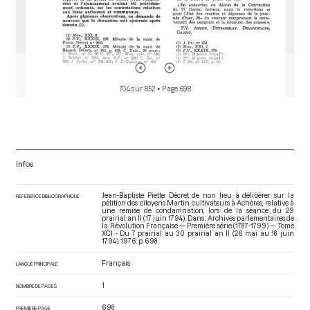
704 sur 852
• Page 698
Infos
Jean-Baptiste Piette. Décret de non lieu à délibérer sur la
RÉFÉRENCE BIBLIOGRAPHIQUE
pétition des citoyens Martin, cultivateurs à Achères, relative à
une remise de condamnation, lors de la séance du 29
prairial an II (17 juin 1794). Dans : Archives parlementaires de
la Révolution Française — Première série (1787-1799) — Tome
XCI - Du 7 prairial au 30 prairial an II (26 mai au 18 juin
1794)
. 1976. p. 698.
Français
LANGUE PRINCIPALE
1
NOMBRE DE PAGES
698
PREMIÈRE PAGE