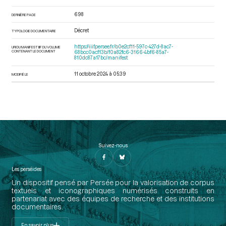
698
DERNIÈRE PAGE
Décret
TYPOLOGIE DOCUMENTAIRE
https://iiif.persee.fr/b0e2cf11-597c-427d-8ac7-
URI DU MANIFEST IIIF DU VOLUME
CONTENANT LE DOCUMENT
68bcc0acf13b/f0a82fc6-3166-4bf6-85a7-
810dc87a17bc/manifest
11 octobre 2024 à 05:39
MODIFIÉ LE
Suivez-nous
Les perséides
Un dispositif pensé par Persée pour la valorisation de corpus
textuels et iconographiques numérisés construits en
partenariat avec des équipes de recherche et des institutions
documentaires.
En savoir plus