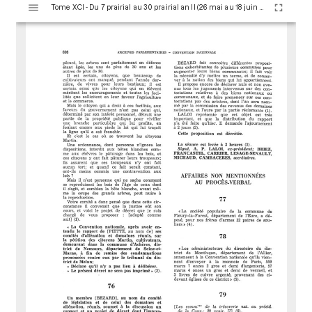
Tome XCI - Du 7 prairial au 30 prairial an II (26 mai au 18 juin 1794)
i
s
u
a
l
i
s
e
u
r
M
i
r
a
d
o
r