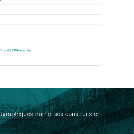
65e46c422660/manifest
onographiques numérisés construits en