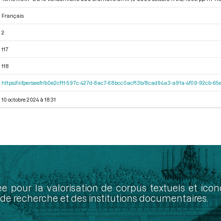
Français
2
117
118
https://iiif.persee.fr/b0e2cf11-597c-427d-8ac7-68bcc0acf13b/8cad94a3-a91a-4f09-92cb-
10 octobre 2024 à 18:31
ée pour la valorisation de corpus textuels et ic
de recherche et des institutions documentaires.