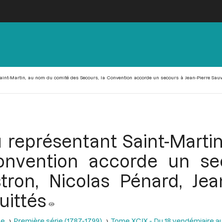
Saint-Martin, au nom du comité des Secours, la Convention accorde un secours à Jean-Pierre Sau
du représentant Saint-Mart
onvention accorde un sec
ron, Nicolas Pénard, Je
uittés
se
Première série (1787-1799)
Tome XCIX - Du 18 vendémiaire au 