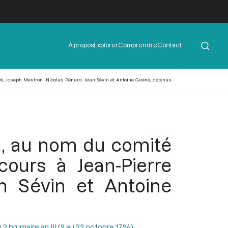
Rechercher
Menu
À propos
Explorer
Comprendre
Contact
de
l'en-
tête
vé, Joseph Mestron, Nicolas Pénard, Jean Sévin et Antoine Guéné, détenus
in, au nom du comité
ours à Jean-Pierre
an Sévin et Antoine
2 brumaire an III (9 au 23 octobre 1794)