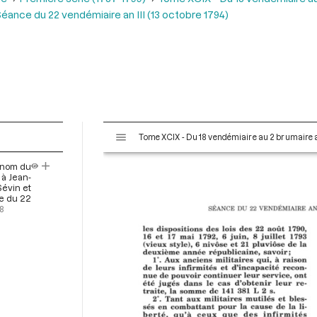
éance du 22 vendémiaire an III (13 octobre 1794)
V
Tome XCIX - Du 18 vendémiaire au 2 brumaire an
i
s
u nom du
u
à Jean-
a
Sévin et
ce du 22
l
18
i
s
e
u
r
M
i