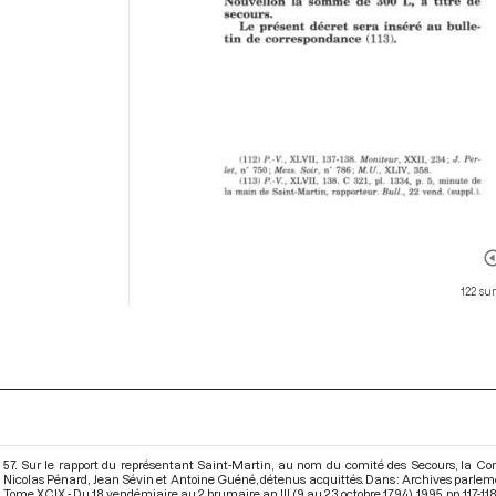
122 su
57. Sur le rapport du représentant Saint-Martin, au nom du comité des Secours, la Co
Nicolas Pénard, Jean Sévin et Antoine Guéné, détenus acquittés. Dans : Archives parlem
Tome XCIX - Du 18 vendémiaire au 2 brumaire an III (9 au 23 octobre 1794)
. 1995. pp. 117-118