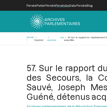
Persée
Portail Persée
Perséides
Data Persée
Blog
ARCHIVES
PARLEMENTAIRES
Fil
Accuei
Les
57. Sur le rapport du représentant 
d'Ariane
l
Explorer
volumes
acquittés
57. Sur le rapport 
des Secours, la C
Sauvé, Joseph Mest
Guéné, détenus acq
Archives parlementaires de la Révolution Françai