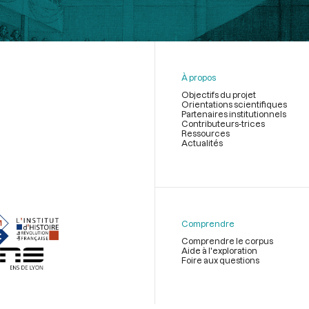
À propos
Objectifs du projet
Orientations scientifiques
Partenaires institutionnels
Contributeurs-trices
Ressources
Actualités
Menu
du
pied
de
Comprendre
page
Comprendre le corpus
Aide à l'exploration
Foire aux questions