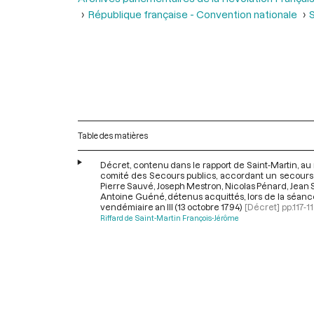
République française - Convention nationale
S
Table des matières
Décret, contenu dans le rapport de Saint-Martin, a
comité des Secours publics, accordant un secours 
Pierre Sauvé, Joseph Mestron, Nicolas Pénard, Jean 
Antoine Guéné, détenus acquittés, lors de la séan
vendémiaire an III (13 octobre 1794)
[Décret]
pp.117-1
Riffard de Saint-Martin François-Jérôme