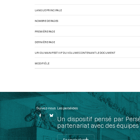
LANGUE PRINCIPALE
NOMBRE DE PAGES
PREMIÈRE PAGE
DERNIÈRE PAGE
URI DU MANIFEST IIIF DU VOLUME CONTENANT LE DOCUMENT
MODIFIÉ LE
Suivez-nous
Les perséides
Un dispositif pensé par Pers
partenariat avec des équipes 
En savoir plus