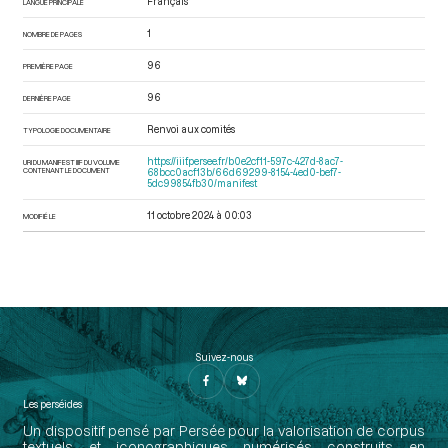
Français
LANGUE PRINCIPALE
1
NOMBRE DE PAGES
96
PREMIÈRE PAGE
96
DERNIÈRE PAGE
Renvoi aux comités
TYPOLOGIE DOCUMENTAIRE
https://iiif.persee.fr/b0e2cf11-597c-427d-8ac7-
URI DU MANIFEST IIIF DU VOLUME
CONTENANT LE DOCUMENT
68bcc0acf13b/66d69299-8154-4ed0-bef7-
5dc99854fb30/manifest
11 octobre 2024 à 00:03
MODIFIÉ LE
Suivez-nous
Les perséides
Un dispositif pensé par Persée pour la valorisation de corpus
textuels et iconographiques numérisés construits en