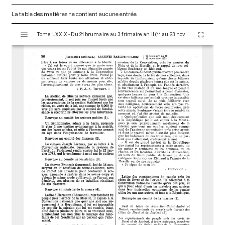
La table des matières ne contient aucune entrée.
V
Tome LXXIX - Du 21 brumaire au 3 frimaire an II (11 au 23 novembre 1793)
i
s
u
a
l
i
s
e
u
r
M
i
r
a
d
o
r