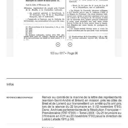
103 sur 817
• Page 96
Infos
Renvoi au comité de la marine de la lettre des représentants
RÉFÉRENCE BIBLIOGRAPHIQUE
Jeanbon-Saint-André et Bréard, en mission près les côtes de
Brest et de Lorient, qui transmettent un arrêté qu'ils ont pris,
lors de la séance du 22 brumaire an II (12 novembre 1793).
Dans : Archives parlementaires de la Révolution Française —
Première série (1787-1799) — Tome LXXIX - Du 21 brumaire au
3 frimaire an II (11 au 23 novembre 1793)
, sous la direction de
Lodoïs Lataste. 1911. p. 96.