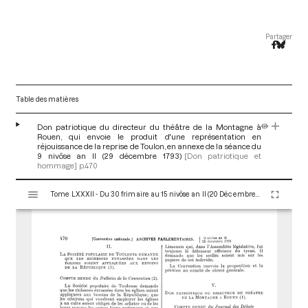
Partager
Table des matières
Don patriotique du directeur du théâtre de la Montagne à
Rouen, qui envoie le produit d'une représentation en
réjouissance de la reprise de Toulon, en annexe de la séance du
9 nivôse an II (29 décembre 1793)
[Don patriotique et
hommage]
p.470
V
Tome LXXXII - Du 30 frimaire au 15 nivôse an II (20 Décembre 1793 au 4 Janvier 1794)
i
s
u
a
l
i
s
e
u