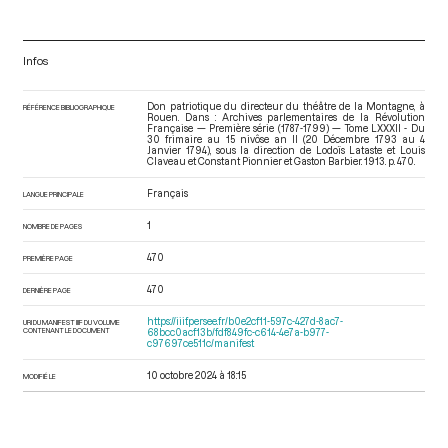
Infos
Don patriotique du directeur du théâtre de la Montagne, à
RÉFÉRENCE BIBLIOGRAPHIQUE
Rouen. Dans : Archives parlementaires de la Révolution
Française — Première série (1787-1799) — Tome LXXXII - Du
30 frimaire au 15 nivôse an II (20 Décembre 1793 au 4
Janvier 1794)
, sous la direction de Lodoïs Lataste et Louis
Claveau et Constant Pionnier et Gaston Barbier. 1913. p. 470.
Français
LANGUE PRINCIPALE
1
NOMBRE DE PAGES
470
PREMIÈRE PAGE
470
DERNIÈRE PAGE
https://iiif.persee.fr/b0e2cf11-597c-427d-8ac7-
URI DU MANIFEST IIIF DU VOLUME
CONTENANT LE DOCUMENT
68bcc0acf13b/fdf849fc-c614-4e7a-b977-
c97697ce511c/manifest
10 octobre 2024 à 18:15
MODIFIÉ LE