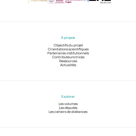
Menu
du
pied
À propos
de
page
Objectifs du projet
Orientations scientifiques
Partenaires institutionnels
Contributeurs-trices
Ressources
Actualités
Explorer
Les volumes
Les députés
Les cahiers de doléances