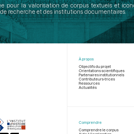
ée pour la valorisation de corpus textuels et ic
de recherche et des institutions documentaires.
À propos
Objectifs du projet
Orientations scientifiques
Partenaires institutionnels
Contributeurs-trices
Ressources
Actualités
Menu
du
pied
de
Comprendre
page
Comprendre le corpus