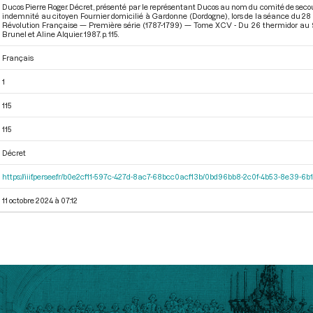
Ducos Pierre Roger. Décret, présenté par le représentant Ducos au nom du comité de secour
indemnité au citoyen Fournier domicilié à Gardonne (Dordogne), lors de la séance du 28 t
Révolution Française — Première série (1787-1799) — Tome XCV - Du 26 thermidor au 9 f
Brunel et Aline Alquier. 1987. p. 115.
Français
1
115
115
Décret
https://iiif.persee.fr/b0e2cf11-597c-427d-8ac7-68bcc0acf13b/0bd96bb8-2c0f-4b53-8e39-
11 octobre 2024 à 07:12