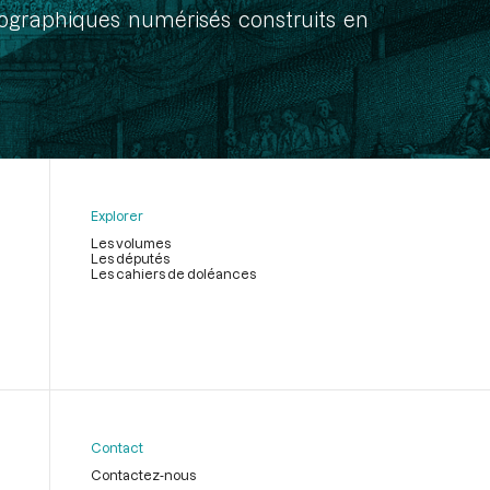
onographiques numérisés construits en
Explorer
Les volumes
Les députés
Les cahiers de doléances
Contact
Contactez-nous