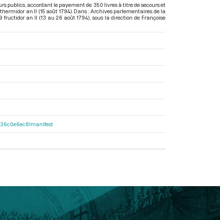
s publics, accordant le payement de 350 livres à titre de secours et
hermidor an II (15 août 1794). Dans : Archives parlementaires de la
ructidor an II (13 au 26 août 1794)
, sous la direction de Françoise
6b136c0e6ec8/manifest