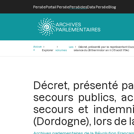
Persée
Portail Persée
Perséides
Data Persée
Blog
ARCHIVES
PARLEMENTAIRES
Fil
Accue
Les
Décret, présenté par le représentant Duc
d'Ariane
il
Explorer
volumes
séance du 28 thermidor an II (15 août 1794)
Décret, présenté p
secours publics, a
secours et indemni
(Dordogne), lors de l
Archives parlementaires de la Révolution Françai