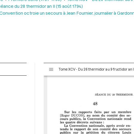
éance du 28 thermidor an II (15 août 1794)
 Convention octroie un secours à Jean Fournier, journalier à Gardo
V
Tome XCV - Du 26 thermidor au 9 fructidor an II
i
s
u
a
l
i
s
e
u
r