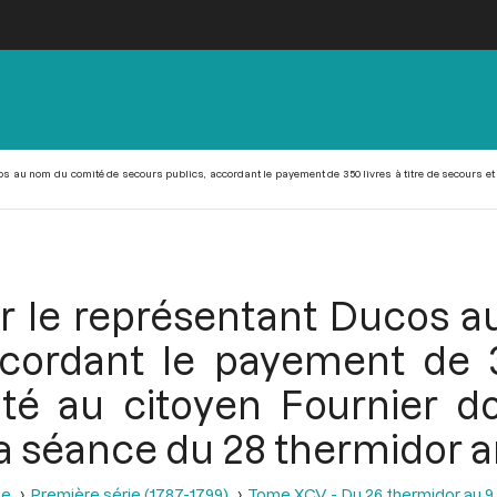
os au nom du comité de secours publics, accordant le payement de 350 livres à titre de secours et
ar le représentant Ducos 
ccordant le payement de 35
té au citoyen Fournier d
a séance du 28 thermidor an 
se
Première série (1787-1799)
Tome XCV - Du 26 thermidor au 9 fr