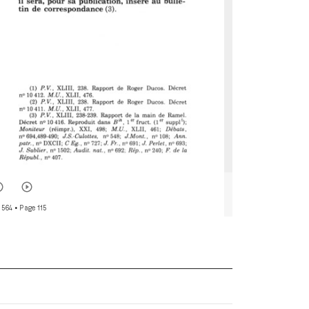
r 564
• Page 115