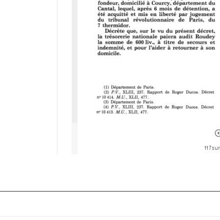
117 su