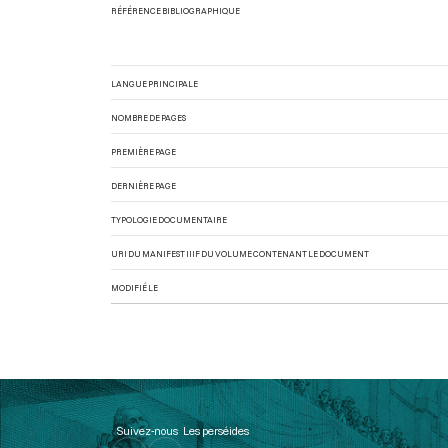
RÉFÉRENCE BIBLIOGRAPHIQUE
LANGUE PRINCIPALE
NOMBRE DE PAGES
PREMIÈRE PAGE
DERNIÈRE PAGE
TYPOLOGIE DOCUMENTAIRE
URI DU MANIFEST IIIF DU VOLUME CONTENANT LE DOCUMENT
MODIFIÉ LE
Suivez-nous
Les perséides