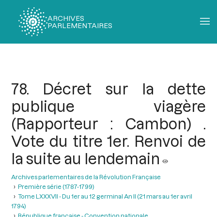
ARCHIVES
PARLEMENTAIRES
Fil
d'Ariane
78. Décret sur la dette
publique viagère
(Rapporteur : Cambon) .
Vote du titre 1er. Renvoi de
la suite au lendemain
Archives parlementaires de la Révolution Française
Première série (1787-1799)
Tome LXXXVII - Du 1er au 12 germinal An II (21 mars au 1er avril
1794)
République française - Convention nationale