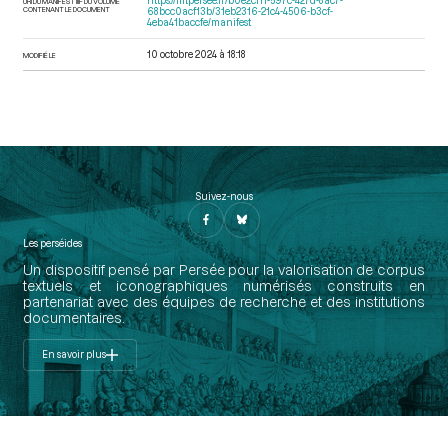
https://iiif.persee.fr/b0e2cf11-597c-427d-8ac7-
URI DU MANIFEST IIIF DU VOLUME
CONTENANT LE DOCUMENT
68bcc0acf13b/31eb2316-21c4-4506-b3cf-
4eba41baccfe/manifest
10 octobre 2024 à 18:18
MODIFIÉ LE
Suivez-nous
Les perséides
Un dispositif pensé par Persée pour la valorisation de corpus
textuels et iconographiques numérisés construits en
partenariat avec des équipes de recherche et des institutions
documentaires.
En savoir plus