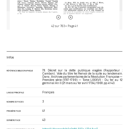
42 sur 763
• Page 41
Infos
78. Décret sur la dette publique viagère (Rapporteur :
RÉFÉRENCE BIBLIOGRAPHIQUE
Cambon) . Vote du titre 1er. Renvoi de la suite au lendemain.
Dans : Archives parlementaires de la Révolution Française —
Première série (1787-1799) — Tome LXXXVII - Du 1er au 12
germinal An II (21 mars au 1er avril 1794)
. 1968. pp. 41-43.
Français
LANGUE PRINCIPALE
3
NOMBRE DE PAGES
41
PREMIÈRE PAGE
43
DERNIÈRE PAGE