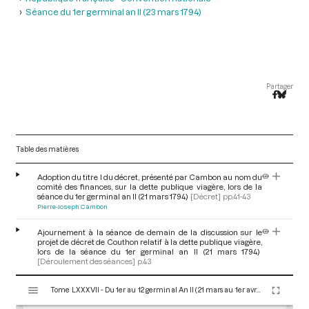
Séance du 1er germinal an II (23 mars 1794)
Partager
Table des matières
Adoption du titre I du décret, présenté par Cambon au nom du
comité des finances, sur la dette publique viagère, lors de la
séance du 1er germinal an II (21 mars 1794)
[Décret]
pp.41-43
Pierre-Joseph Cambon
Ajournement à la séance de demain de la discussion sur le
projet de décret de Couthon relatif à la dette publique viagère,
lors de la séance du 1er germinal an II (21 mars 1794)
[Déroulement des séances]
p.43
V
Tome LXXXVII - Du 1er au 12 germinal An II (21 mars au 1er avril 1794)
i
s