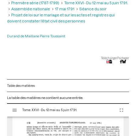
Première série (1787-1799)
Tome XXVI - Du 12 mai au 5 juin 1791.
Assemblée nationale
17 mai 1791
Séance du soir
Projet de loi sur le mariage et sur les actes et registres qui
doivent constater l’état civil des personnes
Durand de Maillane Pierre Toussaint
Télécharger
Partager
Table des matières
La table des matières ne contient aucune entrée.
V
Tome XXVI - Du 12 mai au 5 juin 1791.
i
s
u
a
l