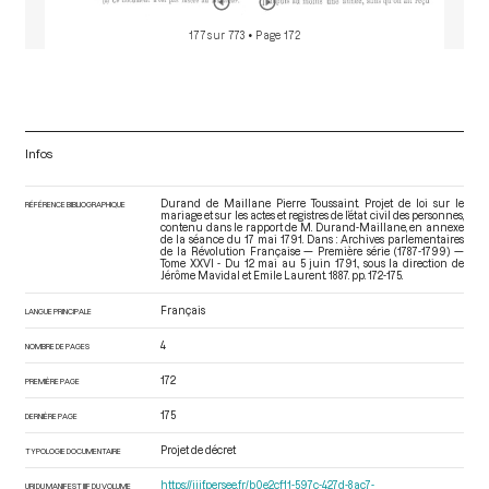
177 sur 773
• Page 172
Infos
Durand de Maillane Pierre Toussaint. Projet de loi sur le
RÉFÉRENCE BIBLIOGRAPHIQUE
mariage et sur les actes et registres de l’état civil des personnes,
contenu dans le rapport de M. Durand-Maillane, en annexe
de la séance du 17 mai 1791. Dans : Archives parlementaires
de la Révolution Française — Première série (1787-1799) —
Tome XXVI - Du 12 mai au 5 juin 1791.
, sous la direction de
Jérôme Mavidal et Emile Laurent. 1887. pp. 172-175.
Français
LANGUE PRINCIPALE
4
NOMBRE DE PAGES
172
PREMIÈRE PAGE
175
DERNIÈRE PAGE
Projet de décret
TYPOLOGIE DOCUMENTAIRE
https://iiif.persee.fr/b0e2cf11-597c-427d-8ac7-
URI DU MANIFEST IIIF DU VOLUME