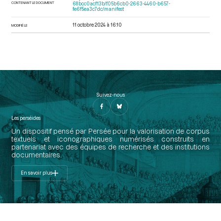
CONTENANT LE DOCUMENT
68bcc0acf13b/f05b6cb0-2663-4460-b657-
fe6f5ea3c7dc/manifest
11 octobre 2024 à 16:10
MODIFIÉ LE
Suivez-nous
Les perséides
Un dispositif pensé par Persée pour la valorisation de corpus
textuels et iconographiques numérisés construits en
partenariat avec des équipes de recherche et des institutions
documentaires.
En savoir plus