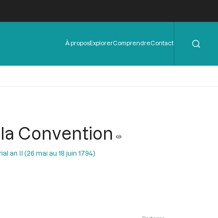
Rechercher
Menu
À propos
Explorer
Comprendre
Contact
de
l'en-
tête
t la Convention
al an II (26 mai au 18 juin 1794)