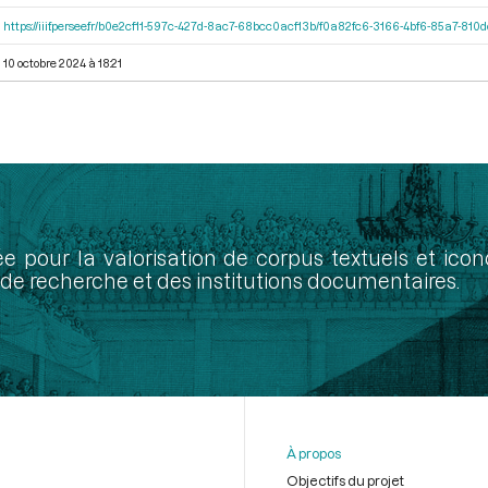
https://iiif.persee.fr/b0e2cf11-597c-427d-8ac7-68bcc0acf13b/f0a82fc6-3166-4bf6-85a7-81
10 octobre 2024 à 18:21
ée pour la valorisation de corpus textuels et ic
de recherche et des institutions documentaires.
À propos
Objectifs du projet