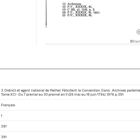
393 sur
3. District et agent national de Rethel. Félicitent la Convention. Dans : Archives parle
Tome XCI - Du 7 prairial au 30 prairial an II (26 mai au 18 juin 1794)
. 1976. p. 391.
Français
1
391
391