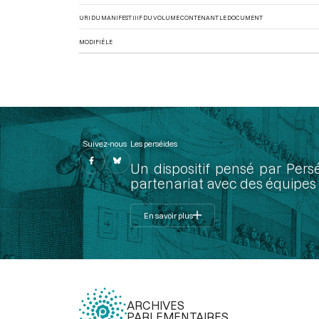
URI DU MANIFEST IIIF DU VOLUME CONTENANT LE DOCUMENT
MODIFIÉ LE
Suivez-nous
Les perséides
Un dispositif pensé par Pers
partenariat avec des équipes 
En savoir plus
ARCHIVES
PARLEMENTAIRES