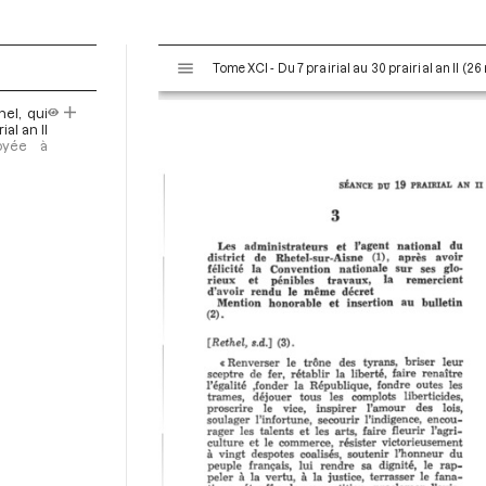
V
Tome XCI - Du 7 prairial au 30 prairial an II (26
i
s
hel, qui
u
al an II
a
voyée à
l
i
s
e
u
r
M
i
r
a
d
o
r