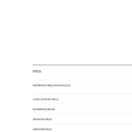
Infos
RÉFÉRENCE BIBLIOGRAPHIQUE
LANGUE PRINCIPALE
NOMBRE DE PAGES
PREMIÈRE PAGE
DERNIÈRE PAGE