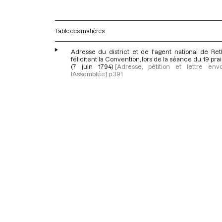
Table des matières
Adresse du district et de l'agent national de Ret
félicitent la Convention, lors de la séance du 19 prairi
(7 juin 1794)
[Adresse, pétition et lettre en
l’Assemblée]
p.391