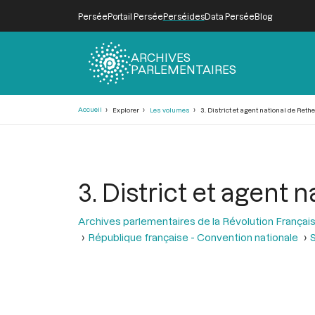
Persée
Portail Persée
Perséides
Data Persée
Blog
ARCHIVES
PARLEMENTAIRES
Fil
Accueil
Explorer
Les volumes
3. District et agent national de Rethe
d'Ariane
3. District et agent 
Archives parlementaires de la Révolution Françai
République française - Convention nationale
S