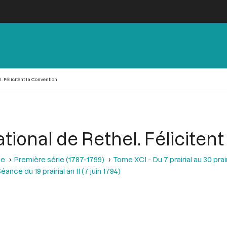
l. Félicitent la Convention
national de Rethel. Féliciten
se
Première série (1787-1799)
Tome XCI - Du 7 prairial au 30 prairi
éance du 19 prairial an II (7 juin 1794)