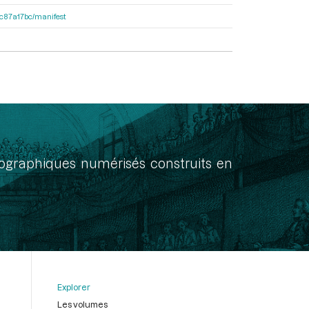
0dc87a17bc/manifest
onographiques numérisés construits en
Explorer
Les volumes