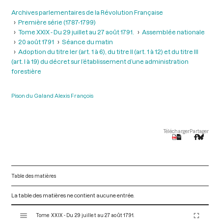
Archives parlementaires de la Révolution Française
Première série (1787-1799)
Tome XXIX - Du 29 juillet au 27 août 1791.
Assemblée nationale
20 août 1791
Séance du matin
Adoption du titre Ier (art. 1 à 6), du titre II (art. 1 à 12) et du titre III
(art. l à 19) du décret sur l’établissement d’une administration
forestière
Pison du Galand Alexis François
Télécharger
Partager
Table des matières
La table des matières ne contient aucune entrée.
V
Tome XXIX - Du 29 juillet au 27 août 1791.
i