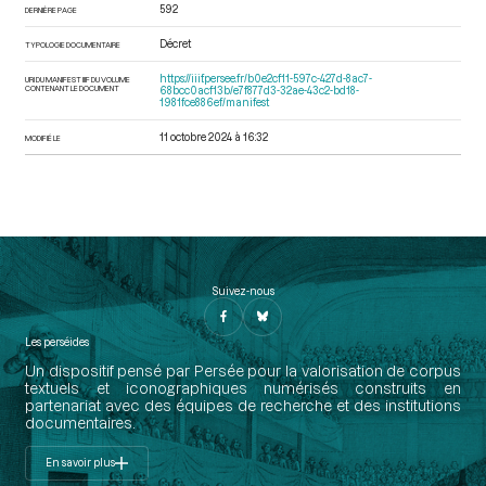
592
DERNIÈRE PAGE
Décret
TYPOLOGIE DOCUMENTAIRE
https://iiif.persee.fr/b0e2cf11-597c-427d-8ac7-
URI DU MANIFEST IIIF DU VOLUME
CONTENANT LE DOCUMENT
68bcc0acf13b/e7f877d3-32ae-43c2-bd18-
1981fce886ef/manifest
11 octobre 2024 à 16:32
MODIFIÉ LE
Suivez-nous
Les perséides
Un dispositif pensé par Persée pour la valorisation de corpus
textuels et iconographiques numérisés construits en
partenariat avec des équipes de recherche et des institutions
documentaires.
En savoir plus