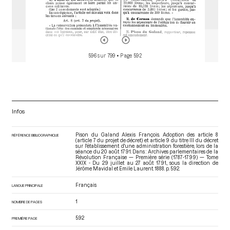
596 sur 799
• Page 592
Infos
Pison du Galand Alexis François. Adoption des article 8
RÉFÉRENCE BIBLIOGRAPHIQUE
(article 7 du projet de décret) et article 9 du titre III du décret
sur l'établissement d'une administration forestière, lors de la
séance du 20 août 1791. Dans : Archives parlementaires de la
Révolution Française — Première série (1787-1799) — Tome
XXIX - Du 29 juillet au 27 août 1791.
, sous la direction de
Jérôme Mavidal et Emile Laurent. 1888. p. 592.
Français
LANGUE PRINCIPALE
1
NOMBRE DE PAGES
592
PREMIÈRE PAGE