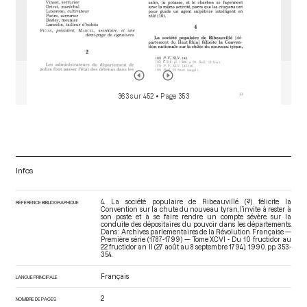
363 sur 452
• Page 353
Infos
4. La société populaire de Ribeauvillé (?) félicite la
RÉFÉRENCE BIBLIOGRAPHIQUE
Convention sur la chute du nouveau tyran, l’invite à rester à
son poste et à se faire rendre un compte sévère sur la
conduite des dépositaires du pouvoir dans les départements.
Dans : Archives parlementaires de la Révolution Française —
Première série (1787-1799) — Tome XCVI - Du 10 fructidor au
22 fructidor an II (27 août au 8 septembre 1794)
. 1990. pp. 353-
354.
Français
LANGUE PRINCIPALE
2
NOMBRE DE PAGES