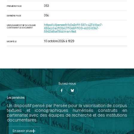
353
PREMIÈRE PAGE
354
DERNIÈRE PAGE
https://iiif.persee.fr/b0e2cf11-597c-427d-8ac7-
URI DU MANIFEST IIIF DU VOLUME
CONTENANT LE DOCUMENT
68bcc0acf13b/c7f10ebf-f109-4b33-8947-
59d2a84e7844/manifest
10 octobre 2024 à 18:29
MODIFIÉ LE
Suivez-nous
Les perséides
Un dispositif pensé par Persée pour la valorisation de corpus
textuels et iconographiques numérisés construits en
partenariat avec des équipes de recherche et des institutions
documentaires.
En savoir plus