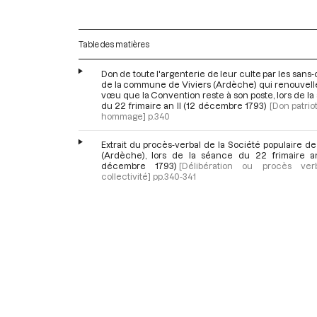
Table des matières
Don de toute l'argenterie de leur culte par les sans-
de la commune de Viviers (Ardèche) qui renouvelle
vœu que la Convention reste à son poste, lors de l
du 22 frimaire an II (12 décembre 1793)
[Don patrio
hommage]
p.340
Extrait du procès-verbal de la Société populaire de
(Ardèche), lors de la séance du 22 frimaire an
décembre 1793)
[Délibération ou procès ve
collectivité]
pp.340-341