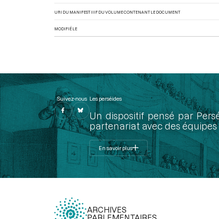
URI DU MANIFEST IIIF DU VOLUME CONTENANT LE DOCUMENT
MODIFIÉ LE
Suivez-nous
Les perséides
Un dispositif pensé par Pers
partenariat avec des équipes 
En savoir plus
ARCHIVES
PARLEMENTAIRES