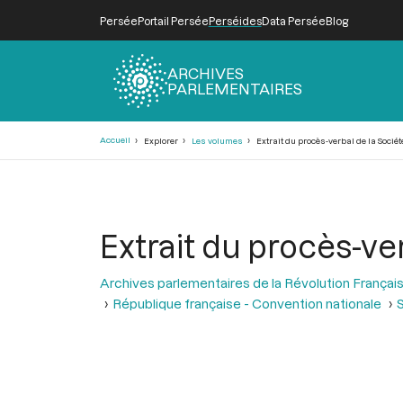
Persée
Portail Persée
Perséides
Data Persée
Blog
ARCHIVES
PARLEMENTAIRES
Fil
Accueil
Explorer
Les volumes
Extrait du procès-verbal de la Sociét
d'Ariane
Extrait du procès-ve
Archives parlementaires de la Révolution Françai
République française - Convention nationale
S