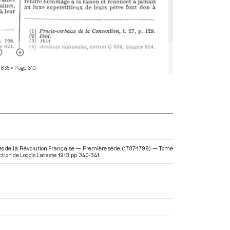
 835
• Page 340
ires de la Révolution Française — Première série (1787-1799) — Tome
ection de Lodoïs Lataste. 1913. pp. 340-341.