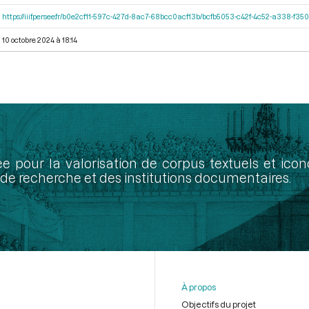
https://iiif.persee.fr/b0e2cf11-597c-427d-8ac7-68bcc0acf13b/bcfb5053-c42f-4c52-a338-f3
10 octobre 2024 à 18:14
ée pour la valorisation de corpus textuels et ic
de recherche et des institutions documentaires.
À propos
Objectifs du projet