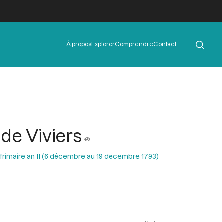
Rechercher
Menu
À propos
Explorer
Comprendre
Contact
de
l'en-
tête
 de Viviers
 frimaire an II (6 décembre au 19 décembre 1793)