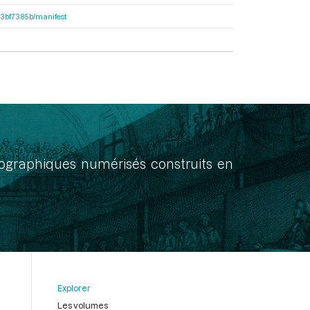
503bf7385b/manifest
onographiques numérisés construits en
Explorer
Les volumes