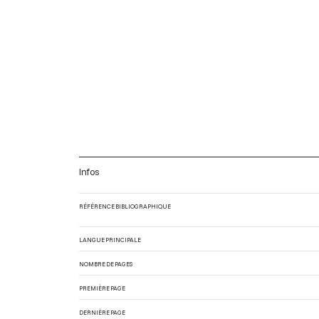
Infos
RÉFÉRENCE BIBLIOGRAPHIQUE
LANGUE PRINCIPALE
NOMBRE DE PAGES
PREMIÈRE PAGE
DERNIÈRE PAGE