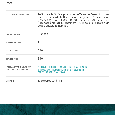
Infos
Pétition de la Société populaire de Tarascon. Dans : Archives
RÉFÉRENCE BIBLIOGRAPHIQUE
parlementaires de la Révolution Française — Première série
(1787-1799) — Tome LXXXI - Du 16 frimaire au 29 frimaire an
II (6 décembre au 19 décembre 1793)
, sous la direction de
Lodoïs Lataste. 1913. p. 390.
Français
LANGUE PRINCIPALE
1
NOMBRE DE PAGES
390
PREMIÈRE PAGE
390
DERNIÈRE PAGE
https://iiif.persee.fr/b0e2cf11-597c-427d-8ac7-
URI DU MANIFEST IIIF DU VOLUME
CONTENANT LE DOCUMENT
68bcc0acf13b/bcfb5053-c42f-4c52-a338-
f3503bf7385b/manifest
10 octobre 2024 à 18:14
MODIFIÉ LE