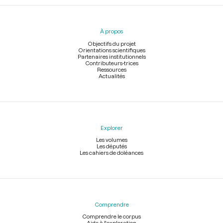
Menu
du
pied
À propos
de
page
Objectifs du projet
Orientations scientifiques
Partenaires institutionnels
Contributeurs-trices
Ressources
Actualités
Explorer
Les volumes
Les députés
Les cahiers de doléances
Comprendre
Comprendre le corpus
Aide à l'exploration