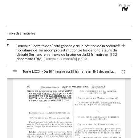
Partager
Table des matières
Renvoi au comité de sûreté générale de la pétition de la société
populaire de Tarascon protestant contre les dénonciateurs du
député Bernard, en annexe de la séance du 22 frimaire an II (12
décembre 1793)
[Renvoi aux comités]
p.390
V
Tome LXXXI - Du 16 frimaire au 29 frimaire an II (6 décembre au 19 décembre 1793)
i
s
u
a
l
i
s
e
u
r
M