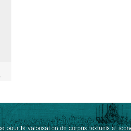
5
ée pour la valorisation de corpus textuels et ic