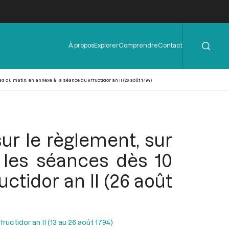
Rechercher
Menu
À propos
Explorer
Comprendre
Contact
de
l'en-
tête
 du matin, en annexe à la séance du 9 fructidor an II (26 août 1794)
sur le règlement, sur
r les séances dès 10
ctidor an II (26 août
uctidor an II (13 au 26 août 1794)