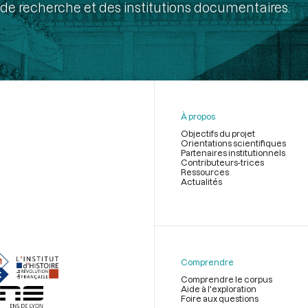
de recherche et des institutions documentaires.
À propos
Objectifs du projet
Orientations scientifiques
Partenaires institutionnels
Contributeurs-trices
Ressources
Actualités
Menu
du
pied
de
Comprendre
page
Comprendre le corpus
Aide à l'exploration
Foire aux questions