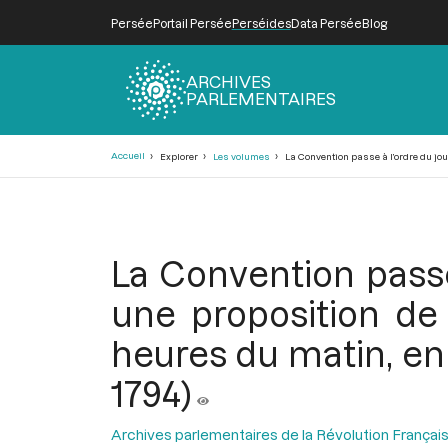
Persée
Portail Persée
Perséides
Data Persée
Blog
ARCHIVES
PARLEMENTAIRES
Fil
Accueil
Explorer
Les volumes
La Convention passe à l’ordre du jour
d'Ariane
La Convention passe 
une proposition de 
heures du matin, en 
1794)
Archives parlementaires de la Révolution Françai