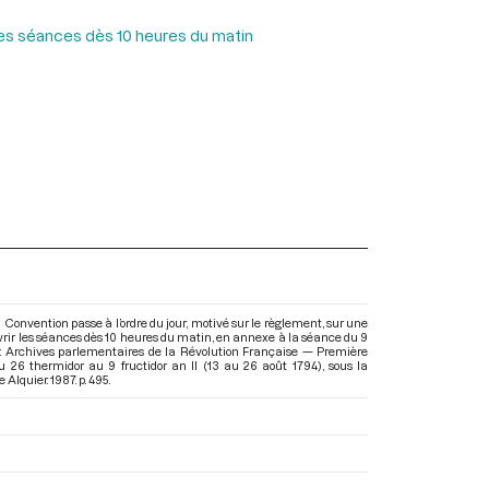
r les séances dès 10 heures du matin
 Convention passe à l’ordre du jour, motivé sur le règlement, sur une
uvrir les séances dès 10 heures du matin, en annexe à la séance du 9
ns : Archives parlementaires de la Révolution Française — Première
 26 thermidor au 9 fructidor an II (13 au 26 août 1794)
, sous la
Alquier. 1987. p. 495.