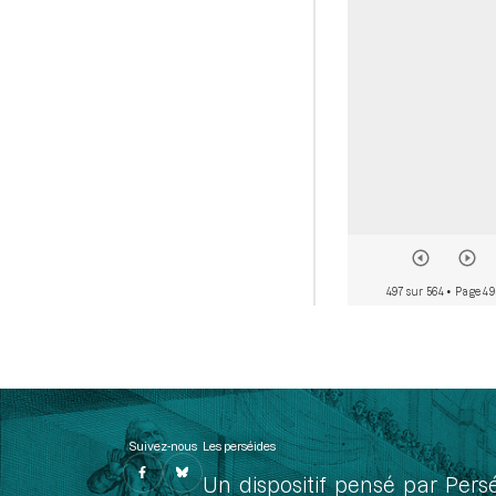
497 sur 564
• Page 49
Suivez-nous
Les perséides
Un dispositif pensé par Pers