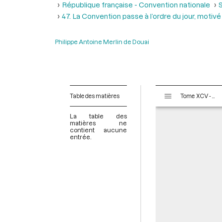
République française - Convention nationale
S
47. La Convention passe à l’ordre du jour, motivé
Philippe Antoine Merlin de Douai
V
Table des matières
Tome XCV - Du 26 thermidor au 9 fructidor an II (13 au 26 août 1794)
i
s
La table des
u
matières ne
contient aucune
a
entrée.
l
i
s
e
u
r
M
i