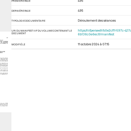
495
PREMIÈRE PAGE
495
DERNIÈRE PAGE
Déroulement des séances
TYPOLOGIE DOCUMENTAIRE
https://iiif.persee.fr/b0e2cf11-597
URI DU MANIFEST IIIF DU VOLUME CONTENANT LE
DOCUMENT
6b136c0e6ec8/manifest
11 octobre 2024 à 07:15
MODIFIÉ LE