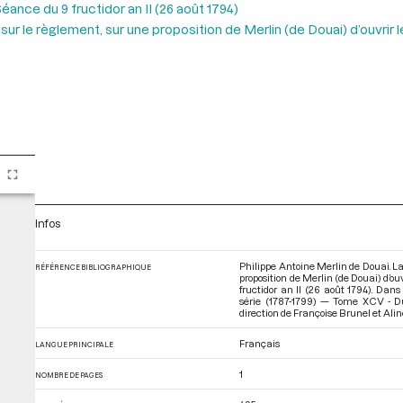
éance du 9 fructidor an II (26 août 1794)
 sur le règlement, sur une proposition de Merlin (de Douai) d’ouvri
Infos
Philippe Antoine Merlin de Douai. La
RÉFÉRENCE BIBLIOGRAPHIQUE
proposition de Merlin (de Douai) d’o
fructidor an II (26 août 1794). Da
série (1787-1799) — Tome XCV - Du
direction de Françoise Brunel et Aline 
Français
LANGUE PRINCIPALE
1
NOMBRE DE PAGES