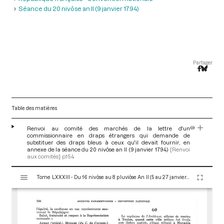
Séance du 20 nivôse an II (9 janvier 1794)
Partager
Table des matières
Renvoi au comité des marchés de la lettre d'un
commissionnaire en draps étrangers qui demande de
substituer des draps bleus à ceux qu'il devait fournir, en
annexe de la séance du 20 nivôse an II (9 janvier 1794)
[Renvoi
aux comités]
p.154
V
Tome LXXXIII - Du 16 nivôse au 8 pluviôse An II (5 au 27 janvier 1794)
i
s
u
a
l