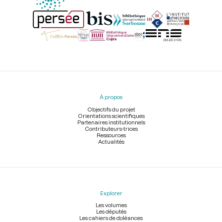
Menu
du
pied
À propos
de
page
Objectifs du projet
Orientations scientifiques
Partenaires institutionnels
Contributeurs-trices
Ressources
Actualités
Explorer
Les volumes
Les députés
Les cahiers de doléances