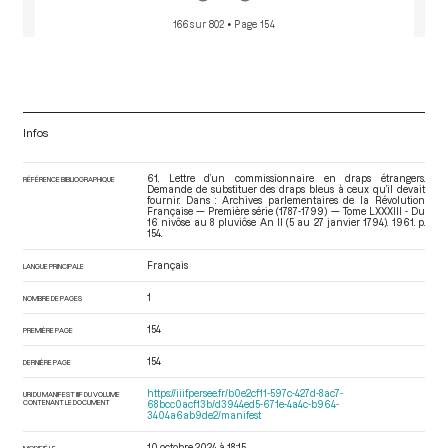
166 sur 802
• Page 154
Infos
61. Lettre d’un commissionnaire en draps étrangers.
RÉFÉRENCE BIBLIOGRAPHIQUE
Demande de substituer des draps bleus à ceux qu’il devait
fournir. Dans : Archives parlementaires de la Révolution
Française — Première série (1787-1799) — Tome LXXXIII - Du
16 nivôse au 8 pluviôse An II (5 au 27 janvier 1794)
. 1961. p.
154.
Français
LANGUE PRINCIPALE
1
NOMBRE DE PAGES
154
PREMIÈRE PAGE
154
DERNIÈRE PAGE
https://iiif.persee.fr/b0e2cf11-597c-427d-8ac7-
URI DU MANIFEST IIIF DU VOLUME
CONTENANT LE DOCUMENT
68bcc0acf13b/d3944ed5-671e-4a4c-b964-
3404a6ab9de2/manifest
10 octobre 2024 à 18:15
MODIFIÉ LE