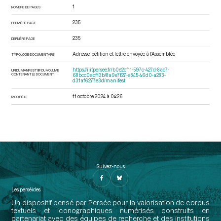
1
NOMBRE DE PAGES
235
PREMIÈRE PAGE
235
DERNIÈRE PAGE
Adresse, pétition et lettre envoyée à l’Assemblée
TYPOLOGIE DOCUMENTAIRE
https://iiif.persee.fr/b0e2cf11-597c-427d-8ac7-
URI DU MANIFEST IIIF DU VOLUME
CONTENANT LE DOCUMENT
68bcc0acf13b/8a9e7f27-a845-46d0-a283-
d31af6277e3d/manifest
11 octobre 2024 à 04:26
MODIFIÉ LE
Suivez-nous
Les perséides
Un dispositif pensé par Persée pour la valorisation de corpus
textuels et iconographiques numérisés construits en
partenariat avec des équipes de recherche et des institutions