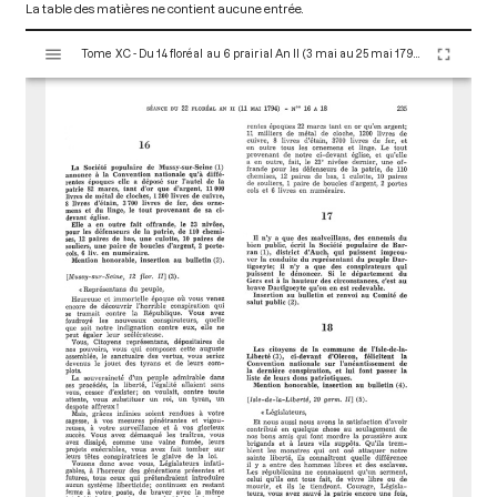
La table des matières ne contient aucune entrée.
V
Tome XC - Du 14 floréal au 6 prairial An II (3 mai au 25 mai 1794)
i
s
u
a
l
i
s
e
u
r
M
i
r
a
d
o
r