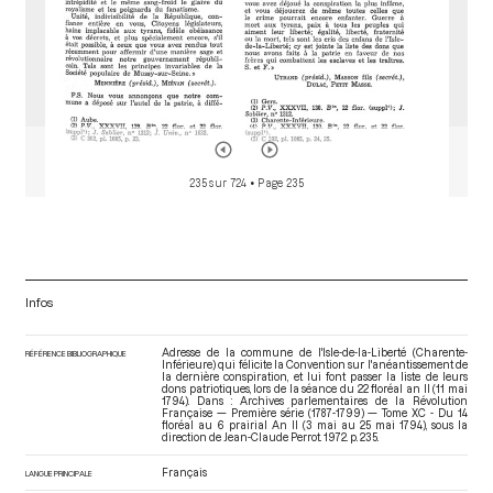
235 sur 724
• Page 235
Infos
Adresse de la commune de l'Isle-de-la-Liberté (Charente-
RÉFÉRENCE BIBLIOGRAPHIQUE
Inférieure) qui félicite la Convention sur l'anéantissement de
la dernière conspiration, et lui font passer la liste de leurs
dons patriotiques, lors de la séance du 22 floréal an II (11 mai
1794). Dans : Archives parlementaires de la Révolution
Française — Première série (1787-1799) — Tome XC - Du 14
floréal au 6 prairial An II (3 mai au 25 mai 1794)
, sous la
direction de Jean-Claude Perrot. 1972. p. 235.
Français
LANGUE PRINCIPALE