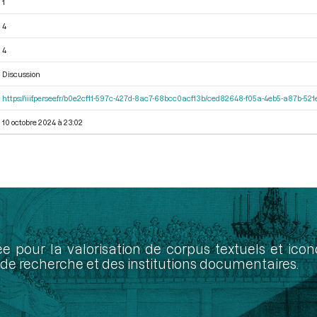
1
4
4
Discussion
https://iiif.persee.fr/b0e2cf11-597c-427d-8ac7-68bcc0acf13b/ced82648-f05a-4eb5-a87b-5
10 octobre 2024 à 23:02
ée pour la valorisation de corpus textuels et ic
de recherche et des institutions documentaires.