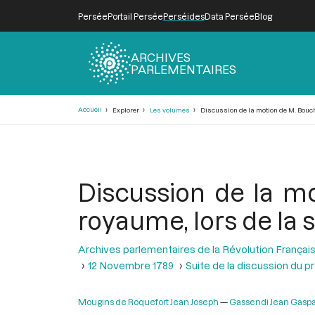
Persée
Portail Persée
Perséides
Data Persée
Blog
ARCHIVES
PARLEMENTAIRES
Fil
Accueil
Explorer
Les volumes
Discussion de la motion de M. Bouche
d'Ariane
Discussion de la mo
royaume, lors de la
Archives parlementaires de la Révolution Françai
12 Novembre 1789
Suite de la discussion du p
Mougins de Roquefort Jean Joseph
Gassendi Jean Gasp