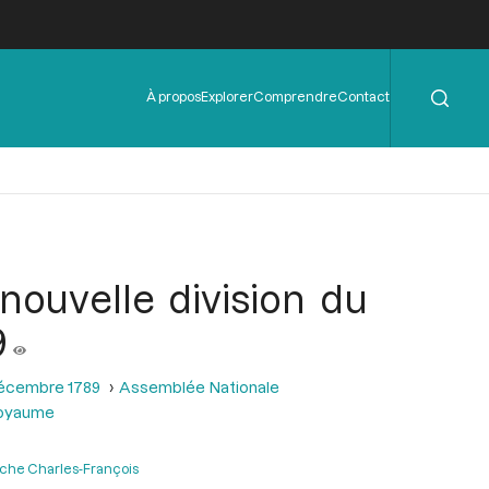
Rechercher
Menu
À propos
Explorer
Comprendre
Contact
de
l'en-
tête
nouvelle division du
9
décembre 1789
Assemblée Nationale
 royaume
che Charles-François