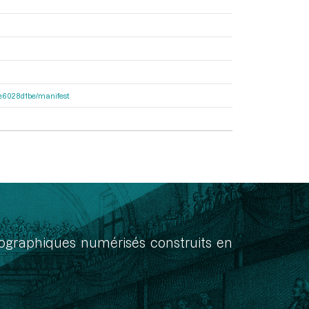
21e6028d1be/manifest
onographiques numérisés construits en