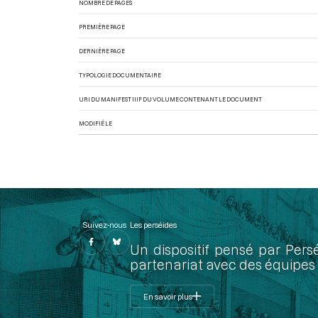
NOMBRE DE PAGES
PREMIÈRE PAGE
DERNIÈRE PAGE
TYPOLOGIE DOCUMENTAIRE
URI DU MANIFEST IIIF DU VOLUME CONTENANT LE DOCUMENT
MODIFIÉ LE
Suivez-nous
Les perséides
Un dispositif pensé par Pers
partenariat avec des équipes 
En savoir plus