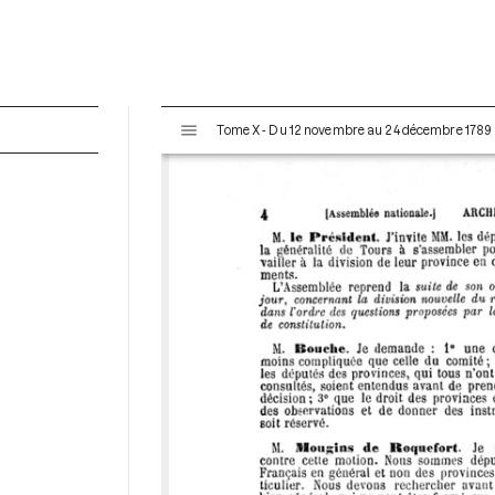
V
Tome X - Du 12 novembre au 24 décembre 1789
i
s
u
a
l
i
s
e
u
r
M
i
r
a
d
o