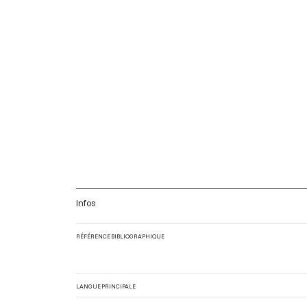
Infos
RÉFÉRENCE BIBLIOGRAPHIQUE
LANGUE PRINCIPALE