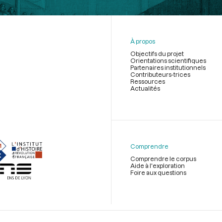
À propos
Objectifs du projet
Orientations scientifiques
Partenaires institutionnels
Contributeurs-trices
Ressources
Actualités
Menu
du
pied
de
Comprendre
page
Comprendre le corpus
Aide à l'exploration
Foire aux questions