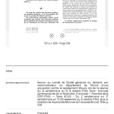
310 sur 508
• Page 308
Infos
Renvoi au comité de Sûreté générale du démenti par
RÉFÉRENCE BIBLIOGRAPHIQUE
l’administrateur du département de l’Yonne d’une
accusation contre le représentant Maure, lors de la séance
du 14 vendémiaire an III (5 octobre 1794). Dans : Archives
parlementaires de la Révolution Française — Première série
(1787-1799) — Tome XCVIII - Du 3 vendémiaire au 17
vendémiaire an III (24 septembre au 8 octobre 1794)
, sous la
direction de Raymonde Monnier et Françoise Brunel. 1994. p.
308.
Français
LANGUE PRINCIPALE