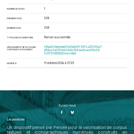
1
NOMBRE DE PAGES
308
PREMIÈRE PAGE
308
DERNIÈRE PAGE
Renvoi aux comités
TYPOLOGIE DOCUMENTAIRE
https://iiif.persee.fr/b0e2cf11-597c-427d-8ac7-
URI DU MANIFEST IIIF DU VOLUME
CONTENANT LE DOCUMENT
68bcc0acf13b/40b6c3bf-44db-4c4f-8c06-
7c9791982fd2/manifest
11 octobre 2024 à 07:23
MODIFIÉ LE
Suivez-nous
Les perséides
Un dispositif pensé par Persée pour la valorisation de corpus
textuels et iconographiques numérisés construits en