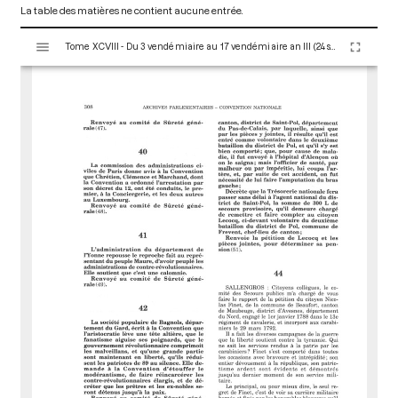
La table des matières ne contient aucune entrée.
V
Tome XCVIII - Du 3 vendémiaire au 17 vendémiaire an III (24 septembre au 8 octobre 1794)
i
s
u
a
l
i
s
e
u
r
M
i
r
a
d
o
r