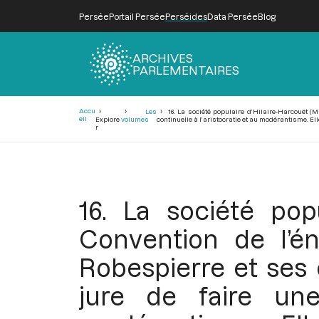
Persée
Portail Persée
Perséides
Data Persée
Blog
ARCHIVES
PARLEMENTAIRES
Fil
Accu
Les
16. La société populaire d’Hilaire-Harcouët (Ma
d'Ariane
eil
Explore
volumes
continuelle à l’aristocratie et au modérantisme. El
r
16. La société popu
Convention de l’én
Robespierre et ses c
jure de faire une