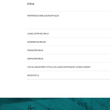
Infos
RÉFÉRENCE BIBLIOGRAPHIQUE
LANGUE PRINCIPALE
NOMBRE DE PAGES
PREMIÈRE PAGE
DERNIÈRE PAGE
URI DU MANIFEST IIIF DU VOLUME CONTENANT LE DOCUMENT
MODIFIÉ LE