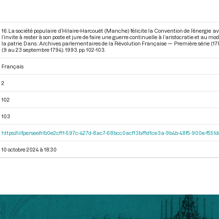
16. La société populaire d’Hilaire-Harcouët (Manche) félicite la Convention de l’énergie ave
l’invite à rester à son poste et jure de faire une guerre continuelle à l’aristocratie et au
la patrie. Dans : Archives parlementaires de la Révolution Française — Première série (17
(9 au 23 septembre 1794)
. 1993. pp. 102-103.
Français
2
102
103
https://iiif.persee.fr/b0e2cf11-597c-427d-8ac7-68bcc0acf13b/f1d1ce3a-9b4b-48f5-900e-f551
10 octobre 2024 à 18:30