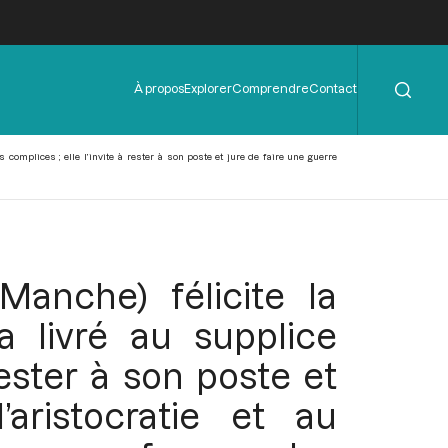
Rechercher
Menu
À propos
Explorer
Comprendre
Contact
de
l'en-
tête
 complices ; elle l’invite à rester à son poste et jure de faire une guerre
(Manche) félicite la
a livré au supplice
rester à son poste et
aristocratie et au