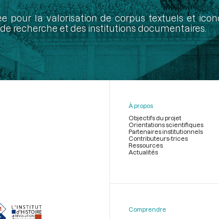
ée pour la valorisation de corpus textuels et ic
de recherche et des institutions documentaires.
À propos
Objectifs du projet
Orientations scientifiques
Partenaires institutionnels
Contributeurs-trices
Ressources
Actualités
Menu
du
pied
de
Comprendre