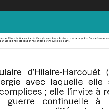
nche) félicite la Convention de l’énergie avec laquelle elle a livré au supplice Robespierre et ses
le annonce différents dons en faveur des défenseurs de la patrie
laire d’Hilaire-Harcouët 
ergie avec laquelle elle 
omplices ; elle l’invite à 
 guerre continuelle à l’