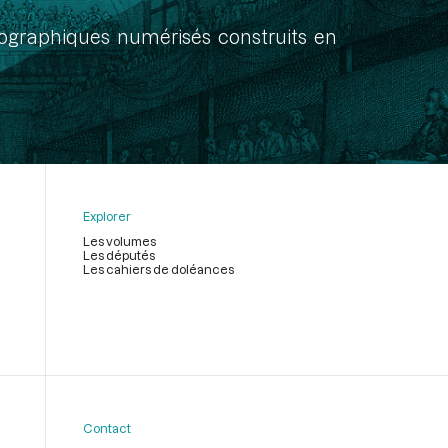
onographiques numérisés construits en
Explorer
Les volumes
Les députés
Les cahiers de doléances
Contact