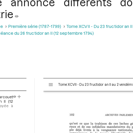
le annonce différents d
rie
se
Première série (1787-1799)
Tome XCVII - Du 23 fructidor an II
éance du 26 fructidor an II (12 septembre 1794)
V
Tome XCVII - Du 23 fructidor an II au 2 vendémi
i
s
arcouet
u
 II (12
a
voyée à
l
i
s
e