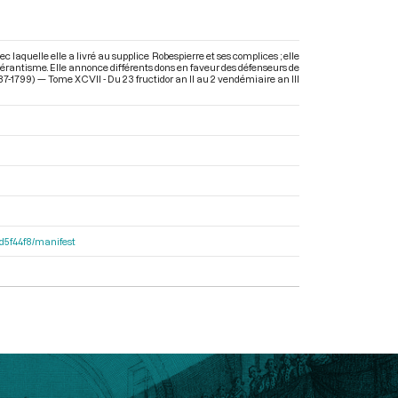
c laquelle elle a livré au supplice Robespierre et ses complices ; elle
 modérantisme. Elle annonce différents dons en faveur des défenseurs de
87-1799) — Tome XCVII - Du 23 fructidor an II au 2 vendémiaire an III
dd5f44f8/manifest