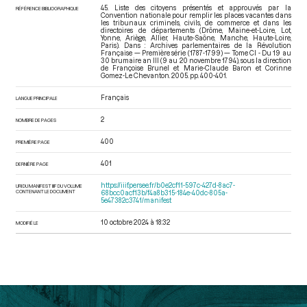
45. Liste des citoyens présentés et approuvés par la
RÉFÉRENCE BIBLIOGRAPHIQUE
Convention nationale pour remplir les places vacantes dans
les tribunaux criminels, civils, de commerce et dans les
directoires de départements (Drôme, Maine-et-Loire, Lot,
Yonne, Ariège, Allier, Haute-Saône, Manche, Haute-Loire,
Paris). Dans : Archives parlementaires de la Révolution
Française — Première série (1787-1799) — Tome CI - Du 19 au
30 brumaire an III (9 au 20 novembre 1794)
, sous la direction
de Françoise Brunel et Marie-Claude Baron et Corinne
Gomez-Le Chevanton. 2005. pp. 400-401.
Français
LANGUE PRINCIPALE
2
NOMBRE DE PAGES
400
PREMIÈRE PAGE
401
DERNIÈRE PAGE
https://iiif.persee.fr/b0e2cf11-597c-427d-8ac7-
URI DU MANIFEST IIIF DU VOLUME
CONTENANT LE DOCUMENT
68bcc0acf13b/f4a8b315-184e-40dc-805a-
5e47382c3741/manifest
10 octobre 2024 à 18:32
MODIFIÉ LE