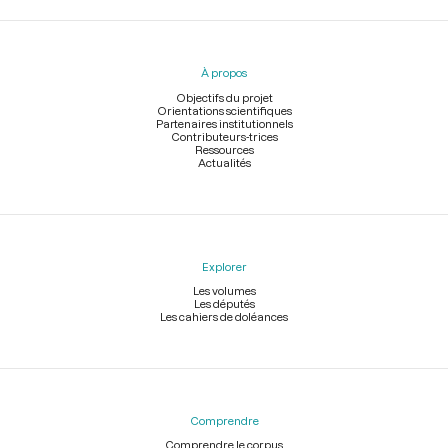
Menu
du
pied
À propos
de
page
Objectifs du projet
Orientations scientifiques
Partenaires institutionnels
Contributeurs-trices
Ressources
Actualités
Explorer
Les volumes
Les députés
Les cahiers de doléances
Comprendre
Comprendre le corpus