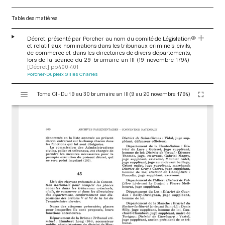
Table des matières
Décret, présenté par Porcher au nom du comité de Législation
et relatif aux nominations dans les tribunaux criminels, civils,
de commerce et dans les directoires de divers départements,
lors de la séance du 29 brumaire an III (19 novembre 1794)
[Décret]
pp.400-401
Porcher-Dupleix Gilles Charles
V
Tome CI - Du 19 au 30 brumaire an III (9 au 20 novembre 1794)
i
s
u
a
l
i
s
e
u
r
M
i
r
a