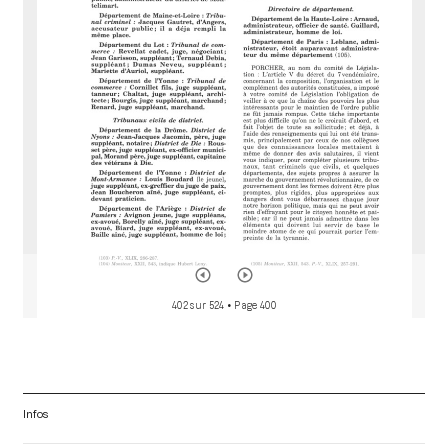
d
o
r
402 sur 524
• Page 400
Infos