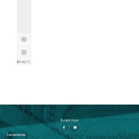
541 sur 782
• Page 515
Suivez-nous
Les perséides