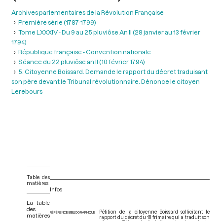
Archives parlementaires de la Révolution Française
Première série (1787-1799)
Tome LXXXIV - Du 9 au 25 pluviôse An II (28 janvier au 13 février
1794)
République française - Convention nationale
Séance du 22 pluviôse an II (10 février 1794)
5. Citoyenne Boissard. Demande le rapport du décret traduisant
son père devant le Tribunal révolutionnaire. Dénonce le citoyen
Lerebours
Table des
matières
Infos
La table
des
Pétition de la citoyenne Boissard sollicitant le
RÉFÉRENCE BIBLIOGRAPHIQUE
matières
rapport du décret du 18 frimaire qui a traduit son