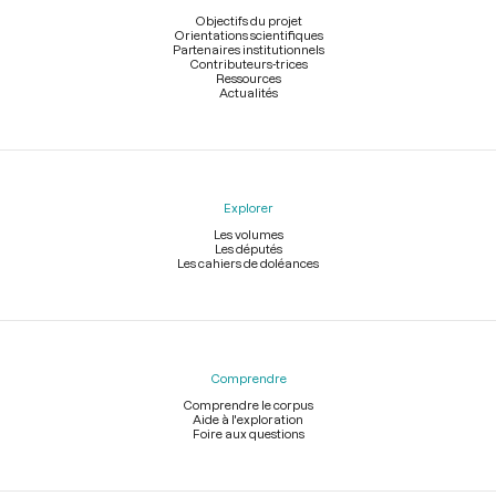
page
Objectifs du projet
Orientations scientifiques
Partenaires institutionnels
Contributeurs-trices
Ressources
Actualités
Explorer
Les volumes
Les députés
Les cahiers de doléances
Comprendre
Comprendre le corpus
Aide à l'exploration
Foire aux questions