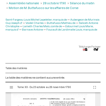
Assemblée nationale
28 octobre 1790
Séance du matin
Motion de M. Buttafuoco sur les affaires de Corse
Saint-Fargeau Louis Michel Lepeletier, marquis de
Aubergeon de Murinais
Guy-Joseph d'
Voidel Charles
Buttafuoco Mathieu de
Saliceti Antoine
Christophe
Lameth Charles Malo, comte de
Estourmel Louis Marie,
marquis d'
Barnave Antoine
Foucault de Lardimalie Louis, marquis de
Télécharger
Partager
Table des matières
La table des matières ne contient aucune entrée.
V
Tome XX - Du 23 octobre au 26 novembre 1790
i
s
u
a