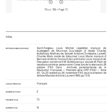
78 sur 789
• Page 73
Infos
Saint-Fargeau Louis Michel Lepeletier, marquis de,
RÉFÉRENCE BIBLIOGRAPHIQUE
Aubergeon de Murinais Guy-Joseph d', Voidel Charles,
Buttafuoco Mathieu de, Saliceti Antoine Christophe, Lameth
Charles Malo, comte de, Estourmel Louis Marie, marquis d',
Barnave Antoine, Foucault de Lardimalie Louis, marquis de.
Discussion concernant M. Buttafuoco qui accuse M. Paoli de
vexations contre sa personne en Corse, lors de la séance du 28
octobre 1790. Dans : Archives parlementaires de la
Révolution Française — Première série (1787-1799) — Tome
XX - Du 23 octobre au 26 novembre 1790
, sous la direction de
Jérôme Mavidal et Emile Laurent. 1885. pp. 73-74.
Français
LANGUE PRINCIPALE
2
NOMBRE DE PAGES
73
PREMIÈRE PAGE
74
DERNIÈRE PAGE