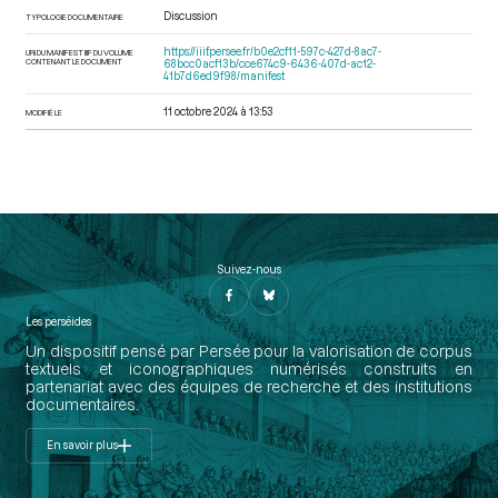
Discussion
TYPOLOGIE DOCUMENTAIRE
https://iiif.persee.fr/b0e2cf11-597c-427d-8ac7-
URI DU MANIFEST IIIF DU VOLUME
CONTENANT LE DOCUMENT
68bcc0acf13b/cce674c9-6436-407d-ac12-
41b7d6ed9f98/manifest
11 octobre 2024 à 13:53
MODIFIÉ LE
Suivez-nous
Les perséides
Un dispositif pensé par Persée pour la valorisation de corpus
textuels et iconographiques numérisés construits en
partenariat avec des équipes de recherche et des institutions
documentaires.
En savoir plus