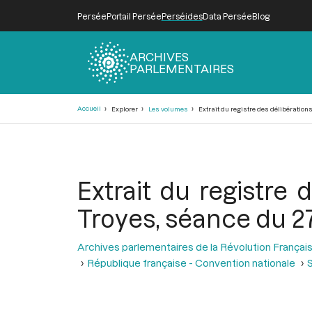
Persée
Portail Persée
Perséides
Data Persée
Blog
ARCHIVES
PARLEMENTAIRES
Fil
Accueil
Explorer
Les volumes
Extrait du registre des délibérations
d'Ariane
Extrait du registre 
Troyes, séance du 27
Archives parlementaires de la Révolution Françai
République française - Convention nationale
S