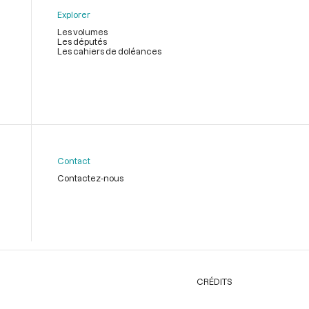
Explorer
Les volumes
Les députés
Les cahiers de doléances
Contact
Contactez-nous
CRÉDITS