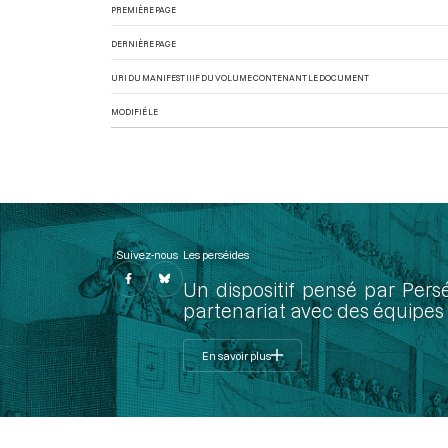
PREMIÈRE PAGE
DERNIÈRE PAGE
URI DU MANIFEST IIIF DU VOLUME CONTENANT LE DOCUMENT
MODIFIÉ LE
Suivez-nous
Les perséides
Un dispositif pensé par Pers
partenariat avec des équipes 
En savoir plus