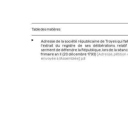
Table des matières
Adresse de la société républicaine de Troyes qui fai
l'extrait du registre de ses délibérations relati
serment de défendre la République, lors de la séan
frimaire an II (20 décembre 1793)
[Adresse, pétition 
envoyée à l’Assemblée]
p.8