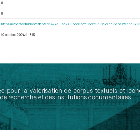
8
8
https://iiif.persee.fr/b0e2cf11-597c-427d-8ac7-68bcc0acf13b/fdf849fc-c614-4e7a-b977-c97
10 octobre 2024 à 18:15
ée pour la valorisation de corpus textuels et ic
de recherche et des institutions documentaires.