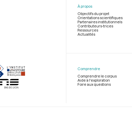
À propos
Objectifs du projet
Orientations scientifiques
Partenaires institutionnels
Contributeurs-trices
Ressources
Actualités
Menu
du
pied
de
Comprendre
page
Comprendre le corpus
Aide à l'exploration
Foire aux questions