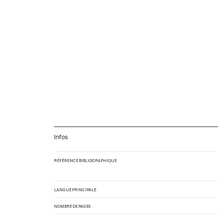
Infos
RÉFÉRENCE BIBLIOGRAPHIQUE
LANGUE PRINCIPALE
NOMBRE DE PAGES