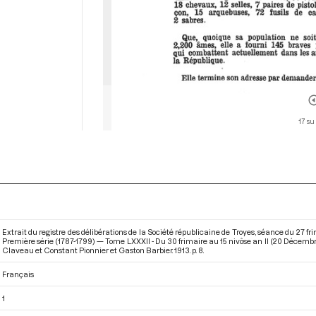
17 su
Extrait du registre des délibérations de la Société républicaine de Troyes, séance du 27 
Première série (1787-1799) — Tome LXXXII - Du 30 frimaire au 15 nivôse an II (20 Décembr
Claveau et Constant Pionnier et Gaston Barbier. 1913. p. 8.
Français
1