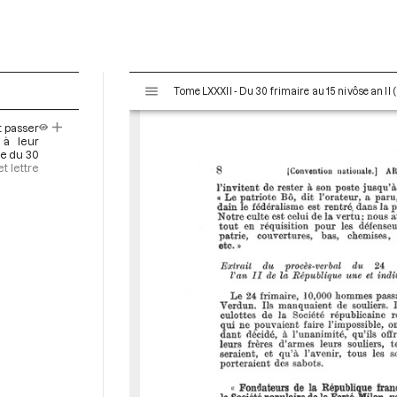
V
Tome LXXXII - Du 30 frimaire au 15 nivôse an II
i
s
t passer
u
f à leur
a
ce du 30
et lettre
l
i
s
e
u
r
M
i
r
a
d
o