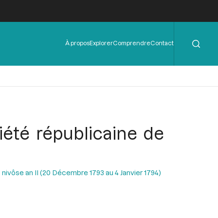
Rechercher
Menu
À propos
Explorer
Comprendre
Contact
de
l'en-
tête
ciété républicaine de
 nivôse an II (20 Décembre 1793 au 4 Janvier 1794)