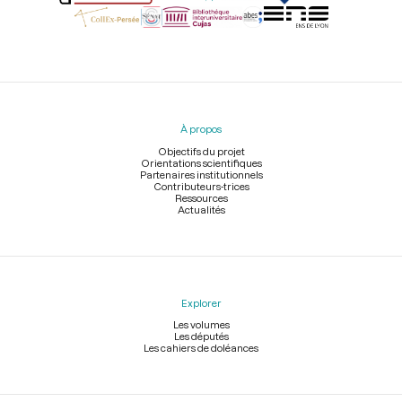
Menu
du
pied
À propos
de
page
Objectifs du projet
Orientations scientifiques
Partenaires institutionnels
Contributeurs-trices
Ressources
Actualités
Explorer
Les volumes
Les députés
Les cahiers de doléances