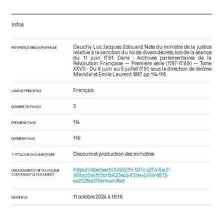
Infos
Dauchy Luc Jacques Edouard. Note du ministre de la justice
RÉFÉRENCE BIBLIOGRAPHIQUE
relative à la sanction du roi de divers décrets, lors de la séance
du 11 juin 1791. Dans : Archives parlementaires de la
Révolution Française — Première série (1787-1799) — Tome
XXVII - Du 6 juin au 5 juillet 1791
, sous la direction de Jérôme
Mavidal et Emile Laurent. 1887. pp. 114-116.
Français
LANGUE PRINCIPALE
3
NOMBRE DE PAGES
114
PREMIÈRE PAGE
116
DERNIÈRE PAGE
Discours et production des ministres
TYPOLOGIE DOCUMENTAIRE
https://iiif.persee.fr/b0e2cf11-597c-427d-8ac7-
URI DU MANIFEST IIIF DU VOLUME
CONTENANT LE DOCUMENT
68bcc0acf13b/1b623e4b-839e-4959-8835-
ea232fea178e/manifest
11 octobre 2024 à 16:16
MODIFIÉ LE