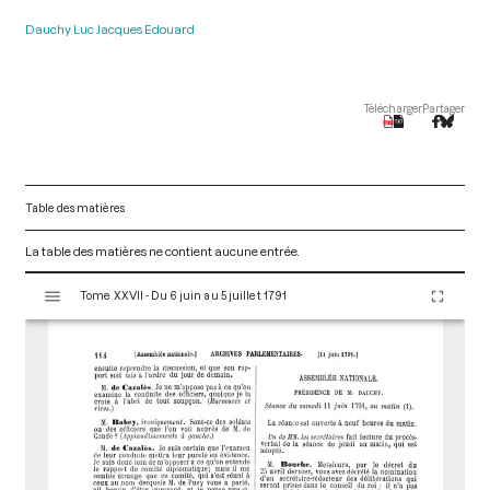
Dauchy Luc Jacques Edouard
Télécharger
Partager
Table des matières
La table des matières ne contient aucune entrée.
V
Tome XXVII - Du 6 juin au 5 juillet 1791
i
s
u
a
l
i
s
e
u