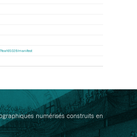
467fea165028/manifest
onographiques numérisés construits en