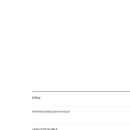
Infos
RÉFÉRENCE BIBLIOGRAPHIQUE
LANGUE PRINCIPALE