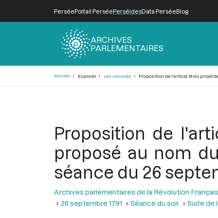
Persée
Portail Persée
Perséides
Data Persée
Blog
ARCHIVES
PARLEMENTAIRES
Fil
Accueil
Explorer
Les volumes
Proposition de l'article 18 du projet
d'Ariane
Proposition de l'art
proposé au nom du 
séance du 26 septe
Archives parlementaires de la Révolution Françai
26 septembre 1791
Séance du soir
Suite de 