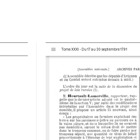
V
Tome XXXI - Du 17 au 30 septembre 1791
i
s
u
a
l
i
s
e
u
r
M
i
r
a