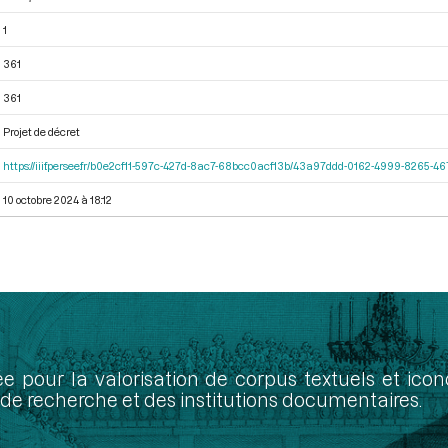
1
361
361
Projet de décret
https://iiif.persee.fr/b0e2cf11-597c-427d-8ac7-68bcc0acf13b/43a97ddd-0162-4999-8265-
10 octobre 2024 à 18:12
ée pour la valorisation de corpus textuels et ic
de recherche et des institutions documentaires.