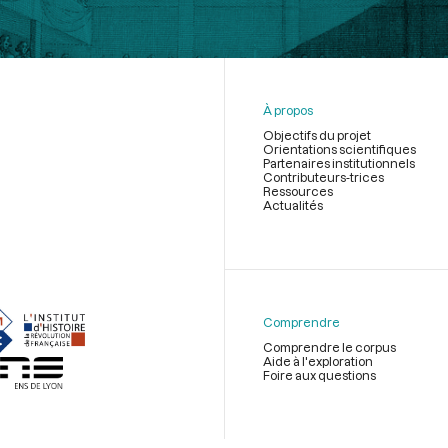
À propos
Objectifs du projet
Orientations scientifiques
Partenaires institutionnels
Contributeurs-trices
Ressources
Actualités
Menu
du
pied
de
Comprendre
page
Comprendre le corpus
Aide à l'exploration
Foire aux questions