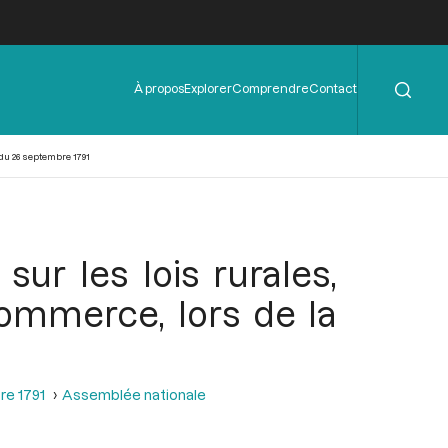
Rechercher
Menu
À propos
Explorer
Comprendre
Contact
de
l'en-
tête
 du 26 septembre 1791
sur les lois rurales,
ommerce, lors de la
re 1791
Assemblée nationale