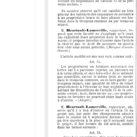
d
o
r