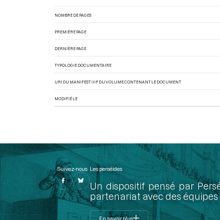
NOMBRE DE PAGES
PREMIÈRE PAGE
DERNIÈRE PAGE
TYPOLOGIE DOCUMENTAIRE
URI DU MANIFEST IIIF DU VOLUME CONTENANT LE DOCUMENT
MODIFIÉ LE
Suivez-nous
Les perséides
Un dispositif pensé par Pers
partenariat avec des équipes 
En savoir plus