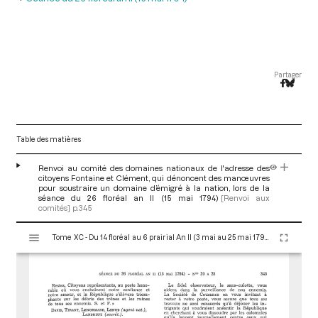
Partager
Table des matières
Renvoi au comité des domaines nationaux de l'adresse des
citoyens Fontaine et Clément, qui dénoncent des manœuvres
pour soustraire un domaine d’émigré à la nation, lors de la
séance du 26 floréal an II (15 mai 1794)
[Renvoi aux
comités]
p.345
V
Tome XC - Du 14 floréal au 6 prairial An II (3 mai au 25 mai 1794)
i
s
u
a
l
i