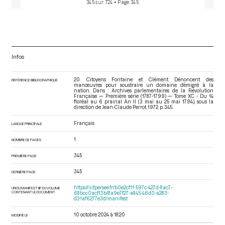
345 sur 724
• Page 345
Infos
20. Citoyens Fontaine et Clément. Dénoncent des
RÉFÉRENCE BIBLIOGRAPHIQUE
manœuvres pour soustraire un domaine d’émigré à la
nation. Dans : Archives parlementaires de la Révolution
Française — Première série (1787-1799) — Tome XC - Du 14
floréal au 6 prairial An II (3 mai au 25 mai 1794)
, sous la
direction de Jean-Claude Perrot. 1972. p. 345.
Français
LANGUE PRINCIPALE
1
NOMBRE DE PAGES
345
PREMIÈRE PAGE
345
DERNIÈRE PAGE
https://iiif.persee.fr/b0e2cf11-597c-427d-8ac7-
URI DU MANIFEST IIIF DU VOLUME
CONTENANT LE DOCUMENT
68bcc0acf13b/8a9e7f27-a845-46d0-a283-
d31af6277e3d/manifest
10 octobre 2024 à 18:20
MODIFIÉ LE