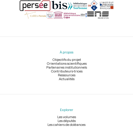
Menu
du
pied
À propos
de
page
Objectifs du projet
Orientations scientifiques
Partenaires institutionnels
Contributeurs-trices
Ressources
Actualités
Explorer
Les volumes
Les députés
Les cahiers de doléances