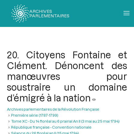
ARCHIVES
PARLEMENTAIRES
Fil
d'Ariane
20. Citoyens Fontaine et
Clément. Dénoncent des
manœuvres pour
soustraire un domaine
d’émigré à la nation
Archives parlementaires de la Révolution Française
Première série (1787-1799)
Tome XC - Du 14 floréal au 6 prairial An II (3 mai au 25 mai 1794)
République française - Convention nationale
Séance du 26 floréal an II (15 mai 1794)