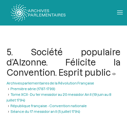
ARCHIVES
PARLEMENTAIRES
Fil
d'Ariane
5. Société populaire
d’Alzonne. Félicite la
Convention. Esprit public
Archives parlementaires de la Révolution Française
Première série (1787-1799)
Tome XCII - Du 1er messidor au 20 messidor An II (19 juin au 8
juillet 1794)
République française - Convention nationale
Séance du 17 messidor an II (5 juillet 1794)