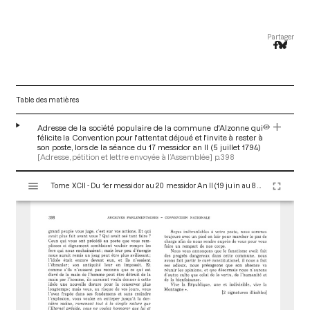
Partager
Table des matières
Adresse de la société populaire de la commune d'Alzonne qui
félicite la Convention pour l'attentat déjoué et l'invite à rester à
son poste, lors de la séance du 17 messidor an II (5 juillet 1794)
[Adresse, pétition et lettre envoyée à l’Assemblée]
p.398
V
Tome XCII - Du 1er messidor au 20 messidor An II (19 juin au 8 juillet 1794)
i
s
u
a
l
i
s
e
u
r