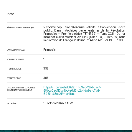
Infos
5. Société populaire d’Alzonne. Félicite la Convention. Esprit
RÉFÉRENCE BIBLIOGRAPHIQUE
public. Dans : Archives parlementaires de la Révolution
Française — Première série (1787-1799) — Tome XCII - Du 1er
messidor au 20 messidor An II (19 juin au 8 juillet 1794)
, sous
la direction de Françoise Brunel et Aline Alquier. 1980. p. 398.
Français
LANGUE PRINCIPALE
1
NOMBRE DE PAGES
398
PREMIÈRE PAGE
398
DERNIÈRE PAGE
https://iiif.persee.fr/b0e2cf11-597c-427d-8ac7-
URI DU MANIFEST IIIF DU VOLUME
CONTENANT LE DOCUMENT
68bcc0acf13b/5bc4e6d3-b2b1-4a9a-b7b2-
69541a88cc21/manifest
10 octobre 2024 à 18:22
MODIFIÉ LE