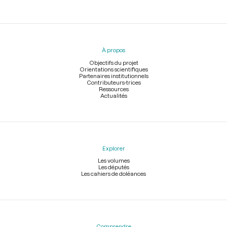
Menu
du
pied
À propos
de
page
Objectifs du projet
Orientations scientifiques
Partenaires institutionnels
Contributeurs-trices
Ressources
Actualités
Explorer
Les volumes
Les députés
Les cahiers de doléances
Comprendre